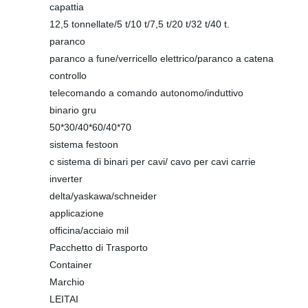
capattia
12,5 tonnellate/5 t/10 t/7,5 t/20 t/32 t/40 t.
paranco
paranco a fune/verricello elettrico/paranco a catena
controllo
telecomando a comando autonomo/induttivo
binario gru
50*30/40*60/40*70
sistema festoon
c sistema di binari per cavi/ cavo per cavi carrie
inverter
delta/yaskawa/schneider
applicazione
officina/acciaio mil
Pacchetto di Trasporto
Container
Marchio
LEITAI