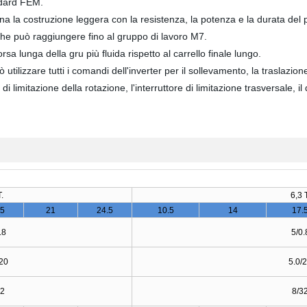
ndard FEM.
ina la costruzione leggera con la resistenza, la potenza e la durata del 
 che può raggiungere fino al gruppo di lavoro M7.
orsa lunga della gru più fluida rispetto al carrello finale lungo.
utilizzare tutti i comandi dell'inverter per il sollevamento, la traslazion
re di limitazione della rotazione, l'interruttore di limitazione trasversale
.
6,3 T
.5
21
24.5
10.5
14
17.
.8
5/0.
/20
5.0/
32
8/3