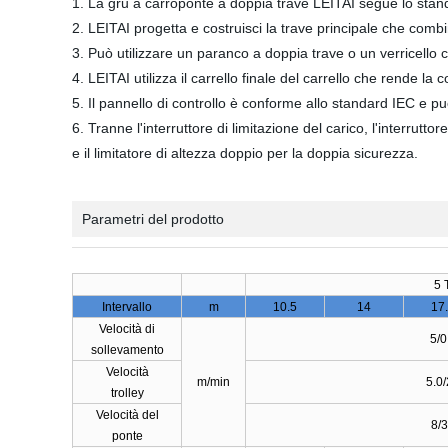
1. La gru a carroponte a doppia trave LEITAI segue lo sta
2. LEITAI progetta e costruisci la trave principale che comb
3. Può utilizzare un paranco a doppia trave o un verricello
4. LEITAI utilizza il carrello finale del carrello che rende la c
5. Il pannello di controllo è conforme allo standard IEC e può 
6. Tranne l'interruttore di limitazione del carico, l'interrutto
e il limitatore di altezza doppio per la doppia sicurezza.
Parametri del prodotto
5 T
Intervallo
m
10.5
14
17
Velocità di
5/0
sollevamento
Velocità
m/min
5.0
trolley
Velocità del
8/
ponte