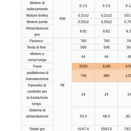
Motore di
6.1/1
6.1/1
6.1
sollevamento
Motore trolley
0,31x2
0,31x2
031
KW
Motore ponte
0,55x2
0,55x2
0,7
Alimentazione
8.82
8.82
9.
gru
Paranco
760
760
76
Testa di fine
506
506
50
Motore a
44
44
4
corsa lunga
Trave
2020
3180
47
piattaforma di
740
980
12
manutenzione
kg
Pannello di
controllo per
24
24
2
la traslazione
lunga
Sistema di
alimentazione
53.4
69.5
85
Totale gru
4147.4
5563.5
743