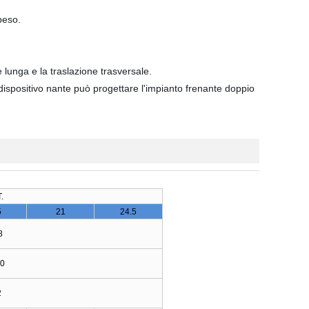
peso.
e lunga e la traslazione trasversale.
, il dispositivo nante può progettare l'impianto frenante doppio
.
5
21
24.5
8
20
2