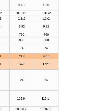
1
6.1/1
6.1/1
x2
0,31x2
0,31x2
2
1,1x2
1,1x2
2
9.92
9.92
760
760
800
800
74
74
0
7350
9610
0
1470
1720
24
24
8
102.9
119.1
.8
10580.9
13107.1