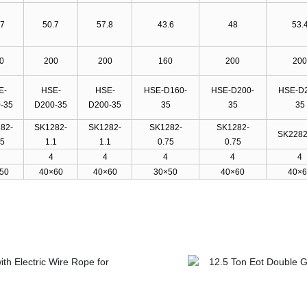
.7
50.7
57.8
43.6
48
53.
0
200
200
160
200
200
E-
HSE-
HSE-
HSE-D160-
HSE-D200-
HSE-D2
-35
D200-35
D200-35
35
35
35
82-
SK1282-
SK1282-
SK1282-
SK1282-
SK2282
75
1.1
1.1
0.75
0.75
4
4
4
4
4
50
40×60
40×60
30×50
40×60
40×6