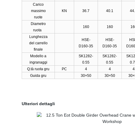
Carico
massimo
KN
36.7
40.1
44
ruote
Diametro
160
160
16
ruota
Lunghezza
HSE-
HSE-
HS
del carrello
D160-35
D160-35
D160
finale
Modello a
SK1282-
SK1282-
SK12
ingranaggi
0.55
0.55
0.
Q.tà ruota gru
PC
4
4
4
Guida gru
30×50
30×50
30×
Ulteriori dettagli