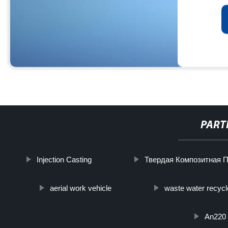
PART
Injection Casting
Твердая Композитная 
aerial work vehicle
waste water recycl
An220 