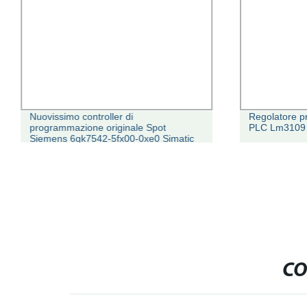
Nuovissimo controller di
Regolatore p
programmazione originale Spot
PLC Lm3109
Siemens 6gk7542-5fx00-0xe0 Simatic
S7-1500 Modulo PLC
CO