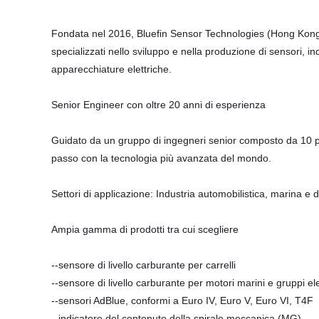
Fondata nel 2016, Bluefin Sensor Technologies (Hong Kong) 
specializzati nello sviluppo e nella produzione di sensori, in
apparecchiature elettriche.
Senior Engineer con oltre 20 anni di esperienza
Guidato da un gruppo di ingegneri senior composto da 10 per
passo con la tecnologia più avanzata del mondo.
Settori di applicazione: Industria automobilistica, marina e 
Ampia gamma di prodotti tra cui scegliere
--sensore di livello carburante per carrelli
--sensore di livello carburante per motori marini e gruppi el
--sensori AdBlue, conformi a Euro IV, Euro V, Euro VI, T4F
--indicatore del contenuto della spirale meccanica (MG)