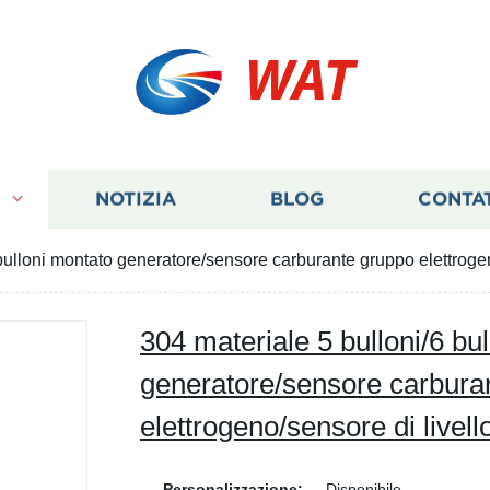
WAT
I
NOTIZIA
BLOG
CONTA
bulloni montato generatore/sensore carburante gruppo elettrogen
304 materiale 5 bulloni/6 bu
generatore/sensore carbura
elettrogeno/sensore di livell
Personalizzazione:
Disponibile