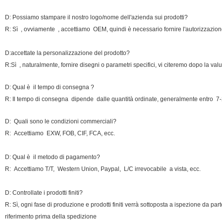
D: Possiamo stampare il nostro logo/nome dell'azienda sui prodotti?
R: Sì , ovviamente
, accettiamo
OEM, quindi è necessario
fornire l'autorizzazio
D:
accettate la personalizzazione del prodotto?
R:Sì
, naturalmente, fornire disegni o parametri specifici, vi citeremo dopo la val
D: Qual è il tempo di consegna ?
R: Il tempo di consegna dipende dalle quantità ordinate, generalmente entro
7-
D:
Quali sono le condizioni commerciali?
R: Accettiamo
EXW, FOB, CIF, FCA, ecc.
D: Qual è il metodo di pagamento?
R: Accettiamo T/T,
Western Union, Paypal
,
L/C irrevocabile a vista
, ecc.
D: Controllate i prodotti finiti?
R: Sì, ogni fase di produzione e prodotti finiti verrà sottoposta a ispezione da p
riferimento prima della spedizione