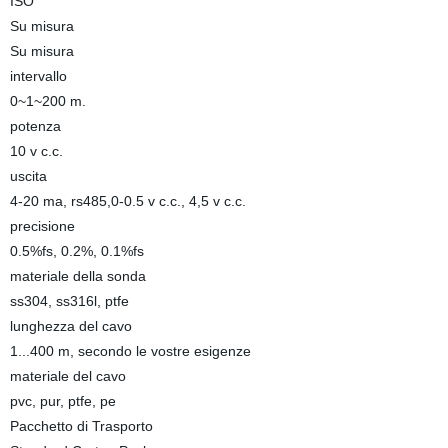
ISO
Su misura
Su misura
intervallo
0~1~200 m.
potenza
10 v c.c.
uscita
4-20 ma, rs485,0-0.5 v c.c., 4,5 v c.c.
precisione
0.5%fs, 0.2%, 0.1%fs
materiale della sonda
ss304, ss316l, ptfe
lunghezza del cavo
1...400 m, secondo le vostre esigenze
materiale del cavo
pvc, pur, ptfe, pe
Pacchetto di Trasporto