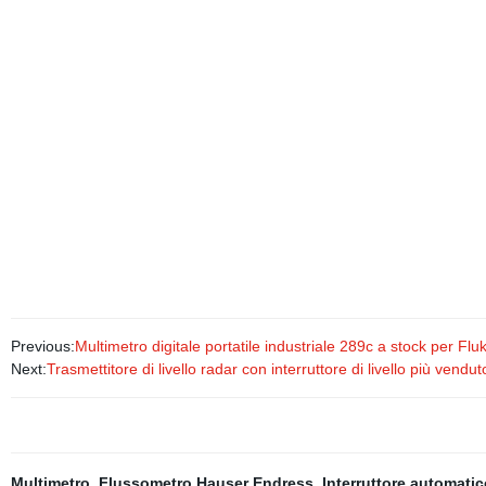
Previous:
Multimetro digitale portatile industriale 289c a stock per Flu
Next:
Trasmettitore di livello radar con interruttore di livello più ven
Multimetro
,
Flussometro Hauser Endress
,
Interruttore automatic