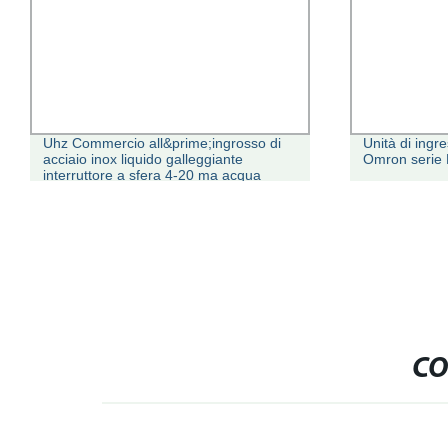
Uhz Commercio all&prime;ingrosso di
Unità di ing
acciaio inox liquido galleggiante
Omron serie
interruttore a sfera 4-20 ma acqua
Indicatore sensori di livello a
galleggiante magnetico del serbatoio
CO