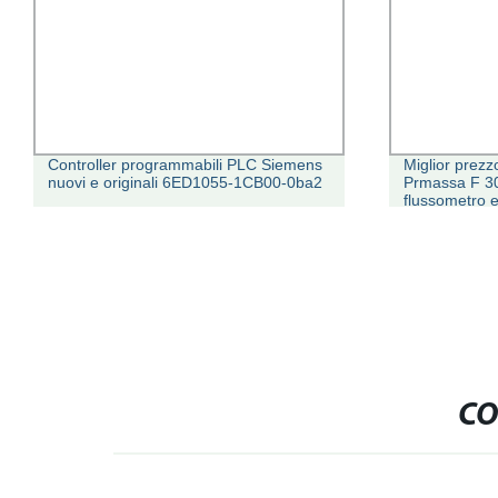
Controller programmabili PLC Siemens
Miglior prez
nuovi e originali 6ED1055-1CB00-0ba2
Prmassa F 30
flussometro e
Endress Pro
CO