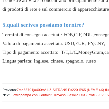
Le nostre attività si concentrano principalmente sulla
di prodotti di rete e sul commercio di apparecchiature
5.quali serives possiamo fornire?
Termini di consegna accettati: FOB,CIF,DDU,conseg
Valuta di pagamento accettata: USD,EUR,JPY,CNY;
Tipo di pagamento accettato: T/T,L/C,MoneyGram,car
Lingua parlata: Inglese, cinese, spagnolo, russo
Previous:
7me35701ja400AA1-Z SITRANS Fs220 IP65 (NEME 4X) fluss
Next:
Elettropompa con Contalitri Travaso Gasolio DDC Profi 220V /