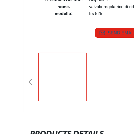
nome:
valvola regolatrice di r
modello:
frs 525
SEND EMAIL