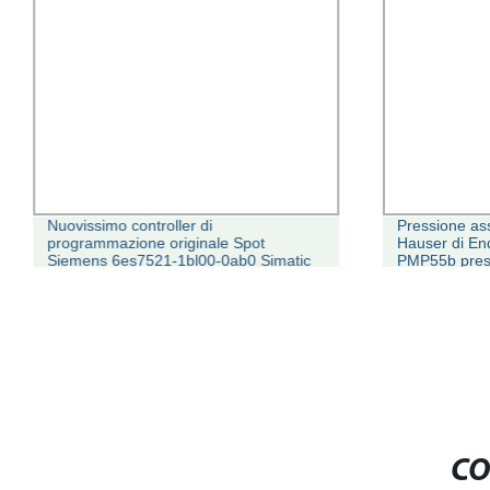
Nuovissimo controller di
Pressione ass
programmazione originale Spot
Hauser di E
Siemens 6es7521-1bl00-0ab0 Simatic
PMP55b press
S7-1500 Modulo PLC
sostituire 
CO