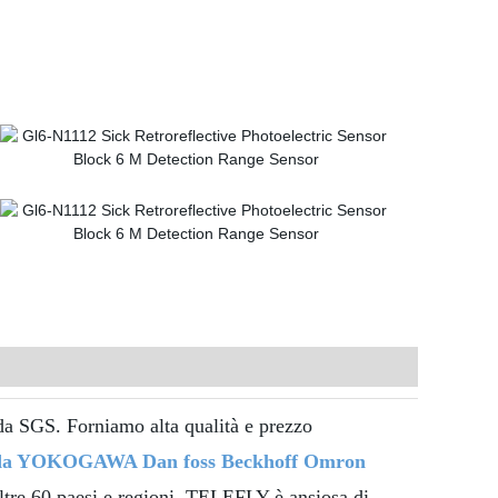
a SGS. Forniamo alta qualità e prezzo
evada YOKOGAWA Dan foss Beckhoff Omron
 oltre 60 paesi e regioni, TELEFLY è ansiosa di