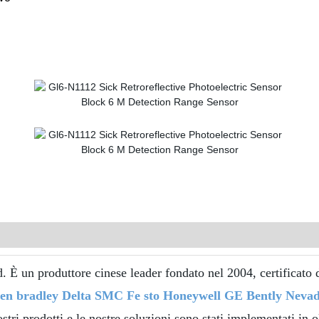
un produttore cinese leader fondato nel 2004, certificato d
llen bradley Delta SMC Fe sto Honeywell GE Bently N
ostri prodotti e le nostre soluzioni sono stati implementati in