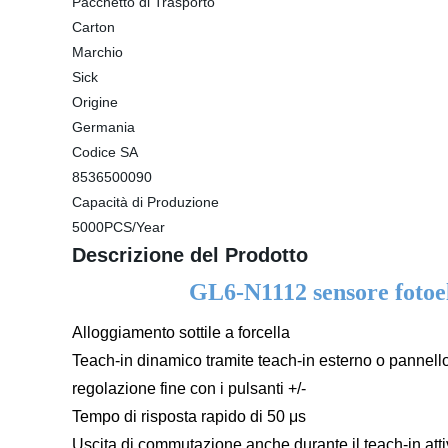
Pacchetto di Trasporto
Carton
Marchio
Sick
Origine
Germania
Codice SA
8536500090
Capacità di Produzione
5000PCS/Year
Descrizione del Prodotto
GL6-N1112 sensore fotoel
Alloggiamento sottile a forcella
Teach-in dinamico tramite teach-in esterno o pannell
regolazione fine con i pulsanti +/-
Tempo di risposta rapido di 50 μs
Uscita di commutazione anche durante il teach-in att