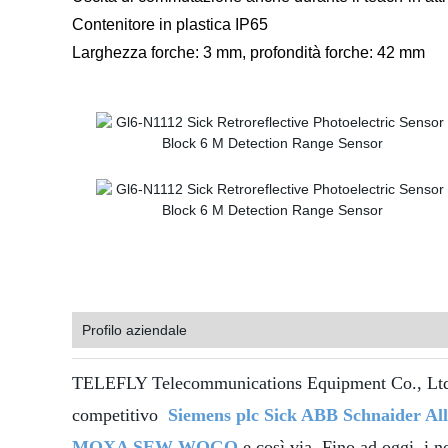
Contenitore in plastica IP65
Larghezza forche: 3 mm, profondità forche: 42 mm
Profilo aziendale
TELEFLY Telecommunications Equipment Co., Ltd. È 
competitivo
Siemens plc Sick ABB Schnaider A
MOXA SEW WOGO
e così via. Fino ad oggi, i n