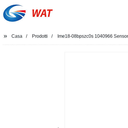
WAT
Casa
Prodotti
Ime18-08bpszc0s 1040966 Sensori 