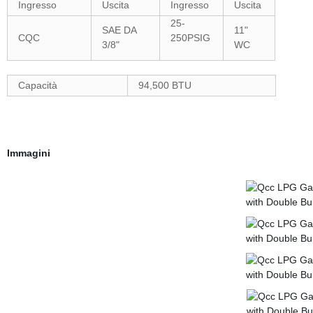
Ingresso
Uscita
Ingresso
Uscita
25-
SAE DA
11"
CQC
250PSIG
3/8"
WC
Capacità
94,500 BTU
Immagini