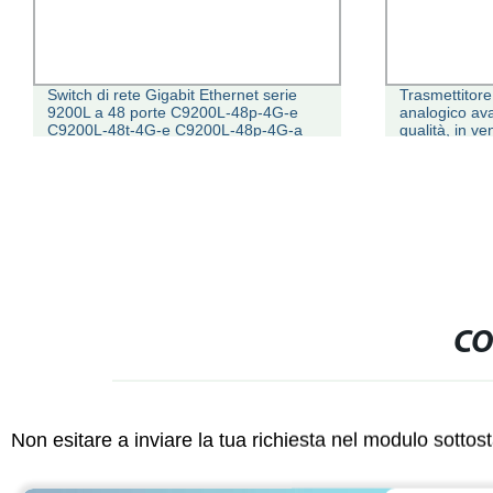
Switch di rete Gigabit Ethernet serie
Trasmettitore
9200L a 48 porte C9200L-48p-4G-e
analogico av
C9200L-48t-4G-e C9200L-48p-4G-a
qualità, in ve
C9200L-48t-4G-E.
CO
Non esitare a inviare la tua richiesta nel modulo sotto