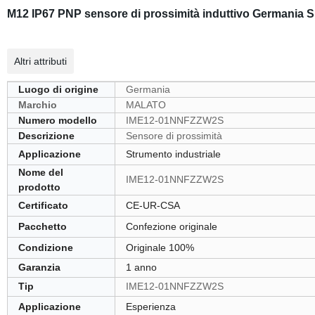
M12 IP67 PNP sensore di prossimità induttivo Germani
Altri attributi
Luogo di origine
Germania
Marchio
MALATO
Numero modello
IME12-01NNFZZW2S
Descrizione
Sensore di prossimità
Applicazione
Strumento industriale
Nome del
IME12-01NNFZZW2S
prodotto
Certificato
CE-UR-CSA
Pacchetto
Confezione originale
Condizione
Originale 100%
Garanzia
1 anno
Tip
IME12-01NNFZZW2S
Applicazione
Esperienza