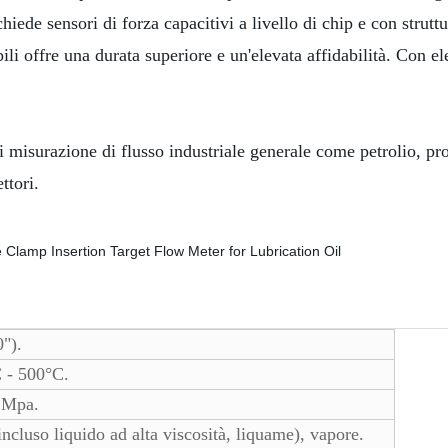
iede sensori di forza capacitivi a livello di chip e con struttu
bili offre una durata superiore e un'elevata affidabilità. Con e
urazione di flusso industriale generale come petrolio, prodo
ttori.
").
 - 500°C.
42Mpa.
incluso liquido ad alta viscosità, liquame), vapore.