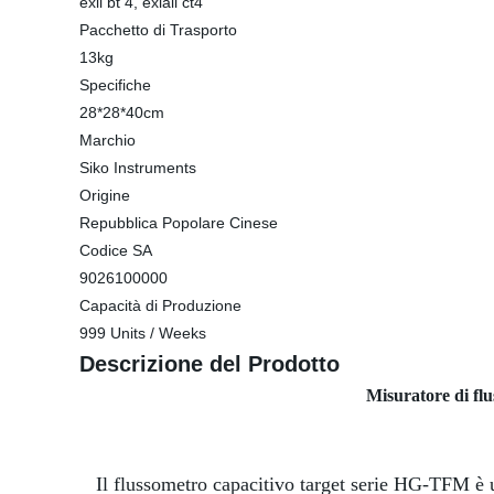
exii bt 4, exiaii ct4
Pacchetto di Trasporto
13kg
Specifiche
28*28*40cm
Marchio
Siko Instruments
Origine
Repubblica Popolare Cinese
Codice SA
9026100000
Capacità di Produzione
999 Units / Weeks
Descrizione del Prodotto
Misuratore di flu
Il flussometro capacitivo target serie HG-TFM è un 