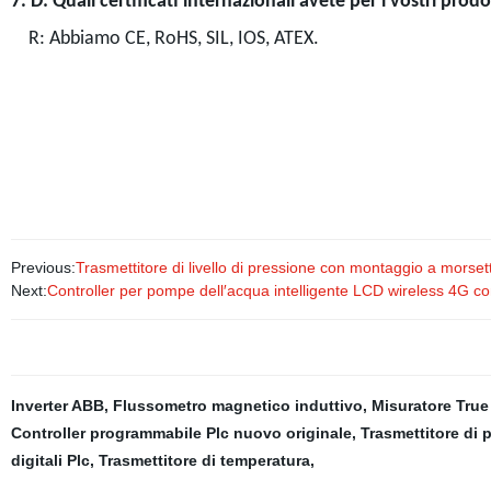
7. D: Quali certificati internazionali avete per i vostri prodo
R: Abbiamo CE, RoHS, SIL, IOS, ATEX.
Previous:
Trasmettitore di livello di pressione con montaggio a morse
Next:
Controller per pompe dell′acqua intelligente LCD wireless 4G co
Inverter ABB
,
Flussometro magnetico induttivo
,
Misuratore Tru
Controller programmabile Plc nuovo originale
,
Trasmettitore di
digitali Plc
,
Trasmettitore di temperatura
,