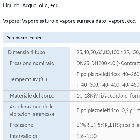
Liquido: Acqua, olio, ecc.
Vapore: Vapore saturo e vapore surriscaldato, vapore, ecc.
Parametro tecnico
Dimensioni tubo
25,40,50,65,80,100,125,150,
Pressione nominale
DN25-DN200 4.0 (>Contratto 
Tipo piezoelettrico:-40~260
Temperatura(°C)
: -40~300, -40~400,-40~450(
Materiale del corpo
1Cr18Ni9Ti,(accordo di fornit
Accelerazione delle
Tipo piezoelettrico: 0,2 g t
vibrazioni ammessa
Precisione
±1%R,±1.5%R,±1FS;tipo di 
Intervallo di
1:6~1:30