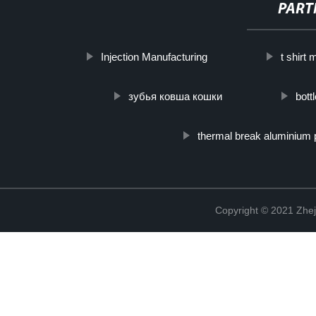
PART
Injection Manufacturing
t shirt
зубья ковша кошки
bott
thermal break aluminium p
Copyright © 2021 Zhej