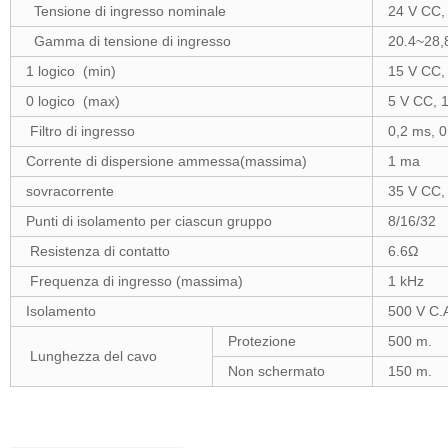
Tensione di ingresso nominale
24 V CC,
Gamma di tensione di ingresso
20.4~28,
1 logico (min)
15 V CC,
0 logico (max)
5 V CC, 
Filtro di ingresso
0,2 ms, 0
Corrente di dispersione ammessa(massima)
1 ma
sovracorrente
35 V CC, 
Punti di isolamento per ciascun gruppo
8/16/32
Resistenza di contatto
6.6Ω
Frequenza di ingresso (massima)
1 kHz
Isolamento
500 V C.A
Protezione
500 m.
Lunghezza del cavo
Non schermato
150 m.