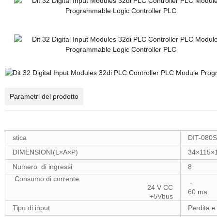
Parametri del prodotto
stica
DIT-080
DIMENSIONI(L×A×P)
34×115×
Numero di ingressi
8
Consumo di corrente
-
24 V CC
60 ma
+5Vbus
Tipo di input
Perdita 