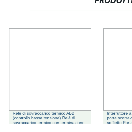
PRODOTTI
Relè di sovraccarico termico ABB
Interruttore 
(controllo bassa tensione) Relè di
porta scorrev
sovraccarico termico con terminazione
soffietto Port
modulo i/o ABB (Controllo bassa