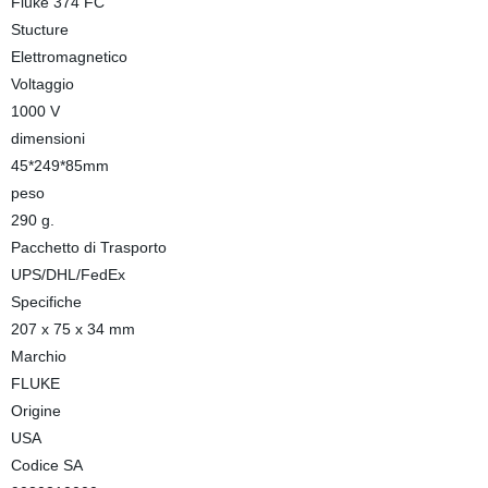
Fluke 374 FC
Stucture
Elettromagnetico
Voltaggio
1000 V
dimensioni
45*249*85mm
peso
290 g.
Pacchetto di Trasporto
UPS/DHL/FedEx
Specifiche
207 x 75 x 34 mm
Marchio
FLUKE
Origine
USA
Codice SA