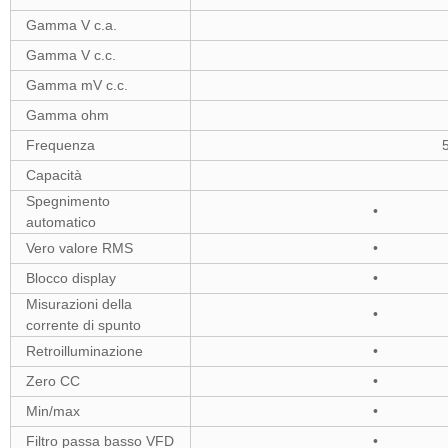
Gamma V c.a.
Gamma V c.c.
Gamma mV c.c.
Gamma ohm
Frequenza
Capacità
Spegnimento
•
automatico
Vero valore RMS
•
Blocco display
•
Misurazioni della
•
corrente di spunto
Retroilluminazione
•
Zero CC
•
Min/max
•
Filtro passa basso VFD
•