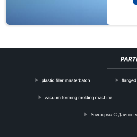
PART
plastic filler masterbatch
flanged
vacuum forming molding machine
Униформа С Длинным