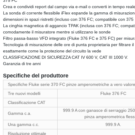
375 FC
Crea e condividi report dal campo via e-mail o converti in tempo re
La sonda di corrente flessibile iFlex espande la gamma di misurazione
dimensioni in spazi ristretti (incluso con 376 FC; compatibile con 37
La cinghia magnetica di aggancio TPAK (inclusa con 376 FC; compat
comodamente il misuratore mentre si utilizzano le sonde
Filtro passa-basso VFD integrato (Fluke 376 FC e 375 FC) per misur
Tecnologia di misurazione delle ore di punta proprietaria per filtrare
esattamente come la protezione del circuito la vede
CLASSIFICAZIONE DI SICUREZZA CAT IV 600 V, CAT III 1000 V.
Garanzia di tre anni
Specifiche del produttore
Specifiche Fluke serie 370 FC pinze amperometriche a vero valo
Tre nuovi modelli
Fluke 376 FC
Classificazione CAT
999.9 A con ganasce di serraggio 250
Gamma c.a.
pinza amperometrica flessi
Una gamma c.c.
999.9 A.
Risoluzione ottimale