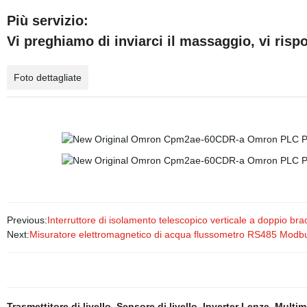
Più servizio:
Vi preghiamo di inviarci il massaggio, vi ris
Foto dettagliate
Previous:
Interruttore di isolamento telescopico verticale a doppio br
Next:
Misuratore elettromagnetico di acqua flussometro RS485 Modbu
Trasmettitore di livello
,
Sensore di livello
,
Inverter Lenze
,
Multime