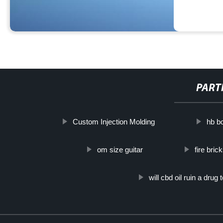
PART
Custom Injection Molding
hb bo
om size guitar
fire bric
will cbd oil ruin a drug 