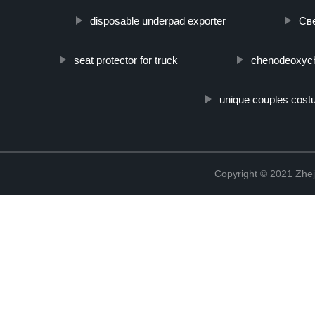
disposable underpad exporter
Св
seat protector for truck
chenodeoxycho
unique couples cos
Copyright © 2021 Zhej