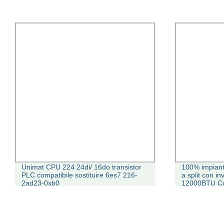
Unimat CPU 224 24di/ 16do transistor
100% impianto
PLC compatibile sostituire 6es7 216-
a split con in
2ad23-0xb0
12000BTU Con
parete