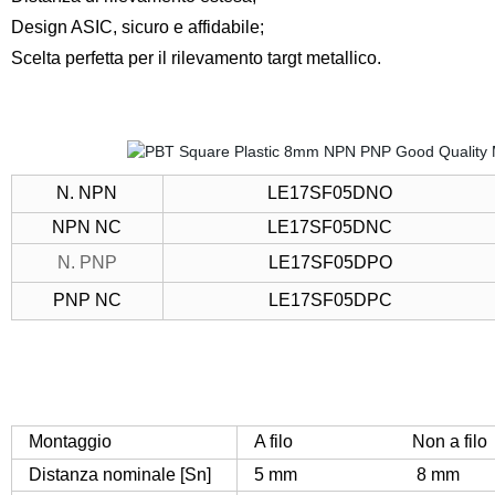
Design ASIC, sicuro e affidabile;
Scelta perfetta per il rilevamento targt metallico.
N. NPN
LE17SF05DNO
NPN NC
LE17SF05DNC
N. PNP
LE17SF05DPO
PNP NC
LE17SF05DPC
Montaggio
A filo Non a filo
Distanza nominale [Sn]
5 mm 8 mm