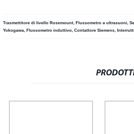
Trasmettitore di livello Rosemount
,
Flussometro a ultrasuoni
,
Se
Yokogawa
,
Flussometro induttivo
,
Contattore Siemens
,
Interrut
PRODOTTI