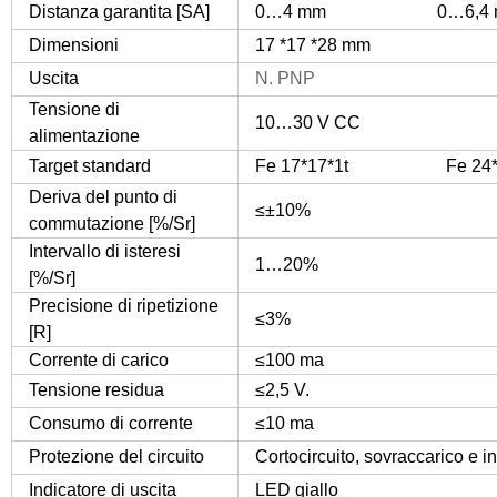
Distanza garantita [SA]
0…4 mm 0…6,4 
Dimensioni
17 *17 *28 mm
Uscita
N. PNP
Tensione di
10…30 V CC
alimentazione
Target standard
Fe 17*17*1t Fe 24*2
Deriva del punto di
≤±10%
commutazione [%/Sr]
Intervallo di isteresi
1…20%
[%/Sr]
Precisione di ripetizione
≤3%
[R]
Corrente di carico
≤100 ma
Tensione residua
≤2,5 V.
Consumo di corrente
≤10 ma
Protezione del circuito
Cortocircuito, sovraccarico e in
Indicatore di uscita
LED giallo