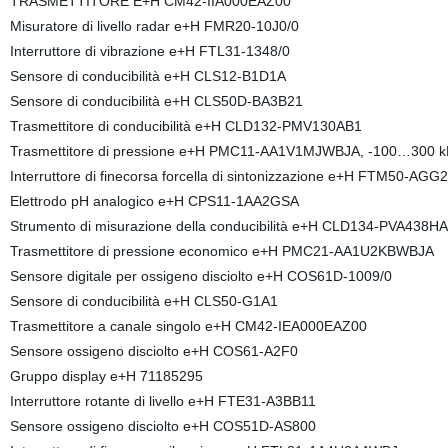
TRASMETTITORE E+H CM42-IIA000EAZ00
Misuratore di livello radar e+H FMR20-10J0/0
Interruttore di vibrazione e+H FTL31-1348/0
Sensore di conducibilità e+H CLS12-B1D1A
Sensore di conducibilità e+H CLS50D-BA3B21
Trasmettitore di conducibilità e+H CLD132-PMV130AB1
Trasmettitore di pressione e+H PMC11-AA1V1MJWBJA, -100…300 
Interruttore di finecorsa forcella di sintonizzazione e+H FTM50-A
Elettrodo pH analogico e+H CPS11-1AA2GSA
Strumento di misurazione della conducibilità e+H CLD134-PVA438H
Trasmettitore di pressione economico e+H PMC21-AA1U2KBWBJA
Sensore digitale per ossigeno disciolto e+H COS61D-1009/0
Sensore di conducibilità e+H CLS50-G1A1
Trasmettitore a canale singolo e+H CM42-IEA000EAZ00
Sensore ossigeno disciolto e+H COS61-A2F0
Gruppo display e+H 71185295
Interruttore rotante di livello e+H FTE31-A3BB11
Sensore ossigeno disciolto e+H COS51D-AS800