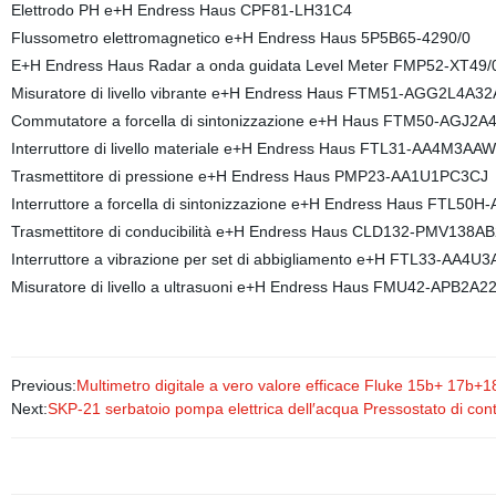
Elettrodo PH e+H Endress Haus CPF81-LH31C4
Flussometro elettromagnetico e+H Endress Haus 5P5B65-4290/0
E+H Endress Haus Radar a onda guidata Level Meter FMP52-XT49/
Misuratore di livello vibrante e+H Endress Haus FTM51-AGG2L4A
Commutatore a forcella di sintonizzazione e+H Haus FTM50-AGJ2
Interruttore di livello materiale e+H Endress Haus FTL31-AA4M3AA
Trasmettitore di pressione e+H Endress Haus PMP23-AA1U1PC3CJ
Interruttore a forcella di sintonizzazione e+H Endress Haus FTL5
Trasmettitore di conducibilità e+H Endress Haus CLD132-PMV138AB
Interruttore a vibrazione per set di abbigliamento e+H FTL33-AA
Misuratore di livello a ultrasuoni e+H Endress Haus FMU42-APB2A2
Previous:
Multimetro digitale a vero valore efficace Fluke 15b+ 17b+
Next:
SKP-21 serbatoio pompa elettrica dell′acqua Pressostato di cont