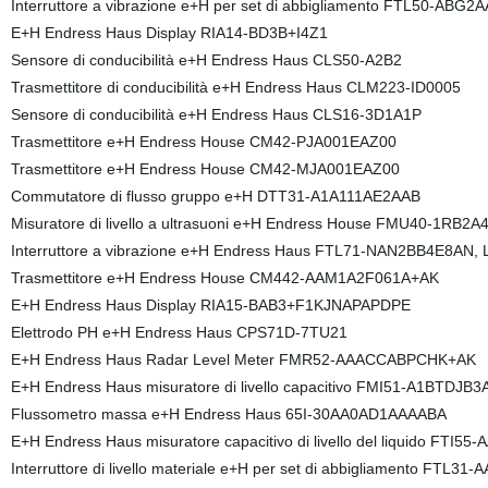
Interruttore a vibrazione e+H per set di abbigliamento FTL50-ABG2
E+H Endress Haus Display RIA14-BD3B+I4Z1
Sensore di conducibilità e+H Endress Haus CLS50-A2B2
Trasmettitore di conducibilità e+H Endress Haus CLM223-ID0005
Sensore di conducibilità e+H Endress Haus CLS16-3D1A1P
Trasmettitore e+H Endress House CM42-PJA001EAZ00
Trasmettitore e+H Endress House CM42-MJA001EAZ00
Commutatore di flusso gruppo e+H DTT31-A1A111AE2AAB
Misuratore di livello a ultrasuoni e+H Endress House FMU40-1RB2A
Interruttore a vibrazione e+H Endress Haus FTL71-NAN2BB4E8AN,
Trasmettitore e+H Endress House CM442-AAM1A2F061A+AK
E+H Endress Haus Display RIA15-BAB3+F1KJNAPAPDPE
Elettrodo PH e+H Endress Haus CPS71D-7TU21
E+H Endress Haus Radar Level Meter FMR52-AAACCABPCHK+AK
E+H Endress Haus misuratore di livello capacitivo FMI51-A1BTDJ
Flussometro massa e+H Endress Haus 65I-30AA0AD1AAAABA
E+H Endress Haus misuratore capacitivo di livello del liquido FT
Interruttore di livello materiale e+H per set di abbigliamento FTL