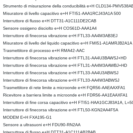
Strumento di misurazione della conducibilità e+H CLD134-PMV538A
Misuratore di livello capacitivo e+H FTI51-AAA1RCJ43A1A 500
Interruttore di flusso e+H DTT31-A1C111DE2CAB
Sensore ossigeno disciolto e+H COS61D-AAA1A4
Interruttore di finecorsa vibrazione e+H FTL33-AA4M3AB3EJ
Misuratore di livello del liquido capacitivo e+H FMI51-A1AMRJB2A1A
Trasmettitore di processo e+H RMA42-AAC
Interruttore di finecorsa vibrazione e+H FTL31-AA4U3BAWSJ+HD
Interruttore di finecorsa vibrazione e+H FTL31-AA4M3AAWBJ+HD
Interruttore di finecorsa vibrazione e+H FTL33-AA4U3ABWSJ
Interruttore di finecorsa vibrazione e+H FTL33-AA4W3ABWSJ
Trasmettitore di rete limite a microonde e+H FQR56-AAEAAXFA1
Ricevitore a barriera limite a microonde e+H FDR56-AA1EAAXFA1
Interruttore di fine corsa capacitivo e+H FTI51-HAA1GCJ83A1A, L=
Interruttore di finecorsa vibrazione e+H FTL50-KGN2AA4F5A
MODEM E+H FXA195-G1
Sensore a ultrasuoni e+H FDU90-RN2AA
Interruttore di flusso e+H DTT31-A1C111AB2BAB