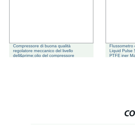
Compressore di buona qualità
Flussometro 
regolatore meccanico del livello
Liquid Pulse
dell&prime;olio del compressore
PTFE iner M
meccanico Regolatore di livello
uscita di co
CO