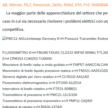
AB, Werner, PILZ, Panasonic, Delta, Rittal, IFM, P+F, YASK
La maggior parte delle apparecchiature del settore che potete 
caso in cui sia necessario risolvere i problemi elettrici con u
competitiva.
FLUSSOMETRO E+H FMU90 FDU91 CLD132 80F50 90WA1 FTL26
E+H CPM253 CUM253-TU0005/
Misuratore di livello radar a onda guidata e+H FMP57-AAACCALC
Manometro di livello liquido pressione statica e+H FMX21-AA251G
Sensore digitale per cloro residuo e+H CCS51D-AA11AD
Flussometro elettromagnetico e+H DTI200-A12D1A
Interruttore di livello rotativo e+H FTE31-B3BB21
Trasmettitore di pressione e+H PMC21-11L5/156
Trasmettitore di pressione manometro e+H PMP11-10Q9/0
Indicatore di campo e+H RIA16-1374/0