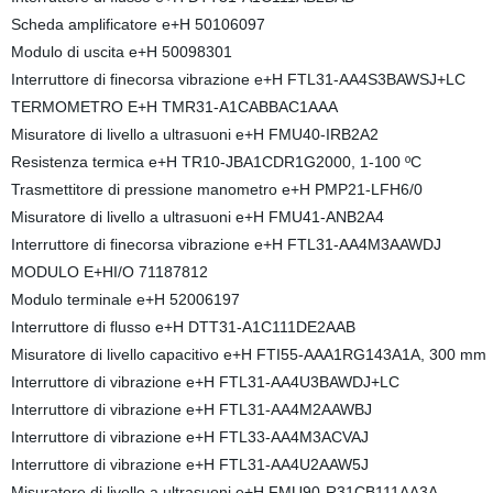
Scheda amplificatore e+H 50106097
Modulo di uscita e+H 50098301
Interruttore di finecorsa vibrazione e+H FTL31-AA4S3BAWSJ+LC
TERMOMETRO E+H TMR31-A1CABBAC1AAA
Misuratore di livello a ultrasuoni e+H FMU40-IRB2A2
Resistenza termica e+H TR10-JBA1CDR1G2000, 1-100 ºC
Trasmettitore di pressione manometro e+H PMP21-LFH6/0
Misuratore di livello a ultrasuoni e+H FMU41-ANB2A4
Interruttore di finecorsa vibrazione e+H FTL31-AA4M3AAWDJ
MODULO E+HI/O 71187812
Modulo terminale e+H 52006197
Interruttore di flusso e+H DTT31-A1C111DE2AAB
Misuratore di livello capacitivo e+H FTI55-AAA1RG143A1A, 300 mm
Interruttore di vibrazione e+H FTL31-AA4U3BAWDJ+LC
Interruttore di vibrazione e+H FTL31-AA4M2AAWBJ
Interruttore di vibrazione e+H FTL33-AA4M3ACVAJ
Interruttore di vibrazione e+H FTL31-AA4U2AAW5J
Misuratore di livello a ultrasuoni e+H FMU90-R31CB111AA3A