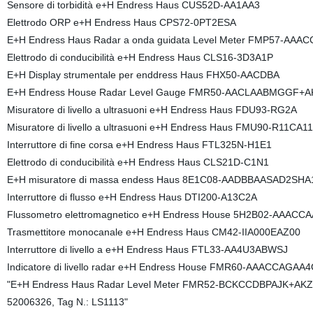
Sensore di torbidità e+H Endress Haus CUS52D-AA1AA3
Elettrodo ORP e+H Endress Haus CPS72-0PT2ESA
E+H Endress Haus Radar a onda guidata Level Meter FMP57-A
Elettrodo di conducibilità e+H Endress Haus CLS16-3D3A1P
E+H Display strumentale per enddress Haus FHX50-AACDBA
E+H Endress House Radar Level Gauge FMR50-AACLAABMGGF+A
Misuratore di livello a ultrasuoni e+H Endress Haus FDU93-RG2A
Misuratore di livello a ultrasuoni e+H Endress Haus FMU90-R11CA
Interruttore di fine corsa e+H Endress Haus FTL325N-H1E1
Elettrodo di conducibilità e+H Endress Haus CLS21D-C1N1
E+H misuratore di massa endess Haus 8E1C08-AADBBAASAD2SH
Interruttore di flusso e+H Endress Haus DTI200-A13C2A
Flussometro elettromagnetico e+H Endress House 5H2B02-AAAC
Trasmettitore monocanale e+H Endress Haus CM42-IIA000EAZ00
Interruttore di livello a e+H Endress Haus FTL33-AA4U3ABWSJ
Indicatore di livello radar e+H Endress House FMR60-AAACCAGA
"E+H Endress Haus Radar Level Meter FMR52-BCKCCDBPAJK+AK
52006326, Tag N.: LS1113"