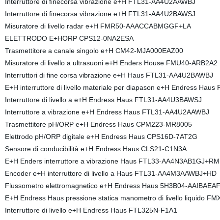
Interruttore di finecorsa vibrazione e+H FTL31-AA4U2AAWBJ
Interruttore di finecorsa vibrazione e+H FTL31-AA4U2BAWSJ
Misuratore di livello radar e+H FMR50-AAACCABMGGF+LA
ELETTRODO E+HORP CPS12-0NA2ESA
Trasmettitore a canale singolo e+H CM42-MJA000EAZ00
Misuratore di livello a ultrasuoni e+H Enders House FMU40-ARB2A2
Interruttori di fine corsa vibrazione e+H Haus FTL31-AA4U2BAWBJ
E+H interruttore di livello materiale per diapason e+H Endress H
Interruttore di livello a e+H Endress Haus FTL31-AA4U3BAWSJ
Interruttore a vibrazione e+H Endress Haus FTL31-AA4U2AAWBJ
Trasmettitore pH/ORP e+H Endress Haus CPM223-MR8005
Elettrodo pH/ORP digitale e+H Endress Haus CPS16D-7AT2G
Sensore di conducibilità e+H Endress Haus CLS21-C1N3A
E+H Enders interruttore a vibrazione Haus FTL33-AA4N3AB1GJ+RM
Encoder e+H interruttore di livello a Haus FTL31-AA4M3AAWBJ+HD
Flussometro elettromagnetico e+H Endress Haus 5H3B04-AAIBA
E+H Endress Haus pressione statica manometro di livello liquid
Interruttore di livello e+H Endress Haus FTL325N-F1A1