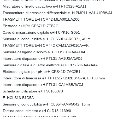
Misuratore di livello capacitivo e+H FTC325-A1A11
Trasmettitore di pressione differenziale e+H PMP11-AA1U1PBWJJ
TRASMETTITORE E+H CM42-MEA001EAZ00
Elettrodo e+HPH CPS71D-7TB2G
Cavo di misurazione digitale e+H CYK10-G051
Sensore di conducibilità e+H CLS50D-GR5D71, 40 m
TRASMETTITORE E+H CM442-CAM1A2F010A+AK
Sensore ossigeno disciolto e+H COS61D-AAA1A4
Interruttore diapason e+H FTL31-AA1U3AAWDJ
Sensore digitale a quattro elettrodi e+H CLS82D-AAAAAA
Elettrodo digitale per pH e+H CPS41D-7AC2B1
Interruttore di finecorsa e+H FTL51-KBJ2BB4G7A, L=150 mm
Interruttore diapason e+H FTL31-CA4M3BAWCJ
Scheda amplificatore e+H 50106073
E+HCLS13-B1D5A
Sensore di conducibilità e+H CLS54-AMV5042, 15 m
Testina conduttimetro e+H CLD18-1139/0