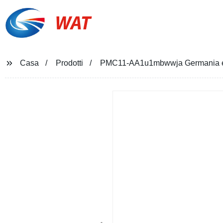
WAT
Casa
Prodotti
PMC11-AA1u1mbwwja Germania e+H