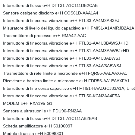
Interruttore di flusso e+H DTT31-A1C111DE2CAB
Sensore ossigeno disciolto e+H COS61D-AAA1A4
Interruttore di finecorsa vibrazione e+H FTL33-AA4M3AB3EJ
Misuratore di livello del liquido capacitivo e+H FMI51-A1AMRJB2A1A
Trasmettitore di processo e+H RMA42-AAC
Interruttore di finecorsa vibrazione e+H FTL31-AA4U3BAWSJ+HD
Interruttore di finecorsa vibrazione e+H FTL31-AA4M3AAWBJ+HD
Interruttore di finecorsa vibrazione e+H FTL33-AA4U3ABWSJ
Interruttore di finecorsa vibrazione e+H FTL33-AA4W3ABWSJ
Trasmettitore di rete limite a microonde e+H FQR56-AAEAAXFA1
Ricevitore a barriera limite a microonde e+H FDR56-AA1EAAXFA1
Interruttore di fine corsa capacitivo e+H FTI51-HAA1GCJ83A1A, L=
Interruttore di finecorsa vibrazione e+H FTL50-KGN2AA4F5A
MODEM E+H FXA195-G1
Sensore a ultrasuoni e+H FDU90-RN2AA
Interruttore di flusso e+H DTT31-A1C111AB2BAB
Scheda amplificatore e+H 50106097
Modulo di uscita e+H 50098301