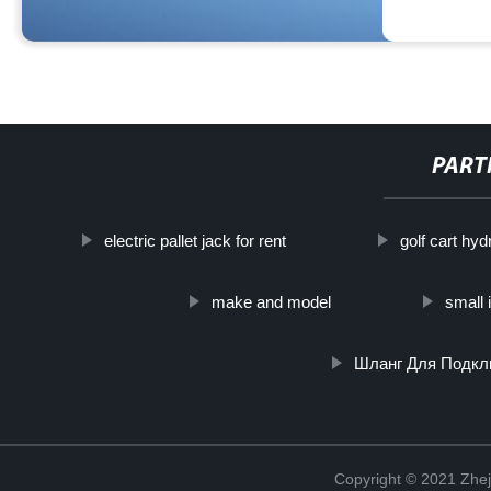
PART
electric pallet jack for rent
golf cart hydr
make and model
small 
Шланг Для Подкл
Copyright © 2021 Zhej