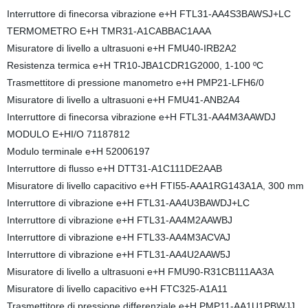
Interruttore di finecorsa vibrazione e+H FTL31-AA4S3BAWSJ+LC
TERMOMETRO E+H TMR31-A1CABBAC1AAA
Misuratore di livello a ultrasuoni e+H FMU40-IRB2A2
Resistenza termica e+H TR10-JBA1CDR1G2000, 1-100 ºC
Trasmettitore di pressione manometro e+H PMP21-LFH6/0
Misuratore di livello a ultrasuoni e+H FMU41-ANB2A4
Interruttore di finecorsa vibrazione e+H FTL31-AA4M3AAWDJ
MODULO E+HI/O 71187812
Modulo terminale e+H 52006197
Interruttore di flusso e+H DTT31-A1C111DE2AAB
Misuratore di livello capacitivo e+H FTI55-AAA1RG143A1A, 300 mm
Interruttore di vibrazione e+H FTL31-AA4U3BAWDJ+LC
Interruttore di vibrazione e+H FTL31-AA4M2AAWBJ
Interruttore di vibrazione e+H FTL33-AA4M3ACVAJ
Interruttore di vibrazione e+H FTL31-AA4U2AAW5J
Misuratore di livello a ultrasuoni e+H FMU90-R31CB111AA3A
Misuratore di livello capacitivo e+H FTC325-A1A11
Trasmettitore di pressione differenziale e+H PMP11-AA1U1PBWJJ