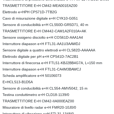
TRASMETTITORE E+H CM42-MEA001EAZ00
Elettrodo e+HPH CPS71D-7TB2G
Cavo di misurazione digitale e+H CYK10-G051
Sensore di conducibilità e+H CLS50D-GR5D71, 40 m
TRASMETTITORE E+H CM442-CAM1A2F010A+AK
Sensore ossigeno disciolto e+H COS61D-AAA1A4
Interruttore diapason e+H FTL31-AA1U3AAWDJ
Sensore digitale a quattro elettrodi e+H CLS82D-AAAAAA
Elettrodo digitale per pH e+H CPS41D-7AC2B1
Interruttore di finecorsa e+H FTL51-KBJ2BB4G7A, L=150 mm
Interruttore diapason e+H FTL31-CA4M3BAWCJ
Scheda amplificatore e+H 50106073
E+HCLS13-B1D5A
Sensore di conducibilità e+H CLS54-AMV5042, 15 m
Testina conduttimetro e+H CLD18-1139/0
TRASMETTITORE E+H CM42-IIA000EAZ00
Misuratore di livello radar e+H FMR20-10J0/0
Interruttore di vibrazione e+H FTL31-1348/0