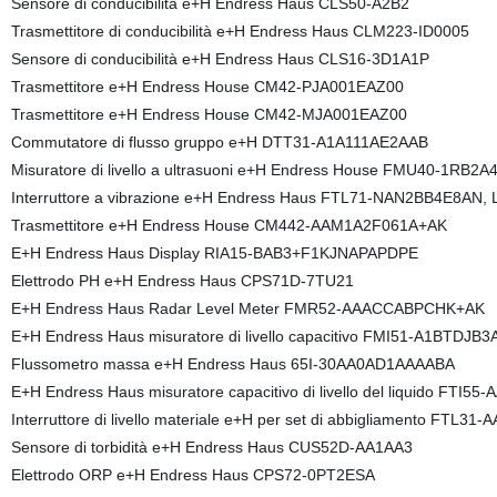
Sensore di conducibilità e+H Endress Haus CLS50-A2B2
Trasmettitore di conducibilità e+H Endress Haus CLM223-ID0005
Sensore di conducibilità e+H Endress Haus CLS16-3D1A1P
Trasmettitore e+H Endress House CM42-PJA001EAZ00
Trasmettitore e+H Endress House CM42-MJA001EAZ00
Commutatore di flusso gruppo e+H DTT31-A1A111AE2AAB
Misuratore di livello a ultrasuoni e+H Endress House FMU40-1RB2A
Interruttore a vibrazione e+H Endress Haus FTL71-NAN2BB4E8AN,
Trasmettitore e+H Endress House CM442-AAM1A2F061A+AK
E+H Endress Haus Display RIA15-BAB3+F1KJNAPAPDPE
Elettrodo PH e+H Endress Haus CPS71D-7TU21
E+H Endress Haus Radar Level Meter FMR52-AAACCABPCHK+AK
E+H Endress Haus misuratore di livello capacitivo FMI51-A1BTDJ
Flussometro massa e+H Endress Haus 65I-30AA0AD1AAAABA
E+H Endress Haus misuratore capacitivo di livello del liquido FT
Interruttore di livello materiale e+H per set di abbigliamento FTL
Sensore di torbidità e+H Endress Haus CUS52D-AA1AA3
Elettrodo ORP e+H Endress Haus CPS72-0PT2ESA