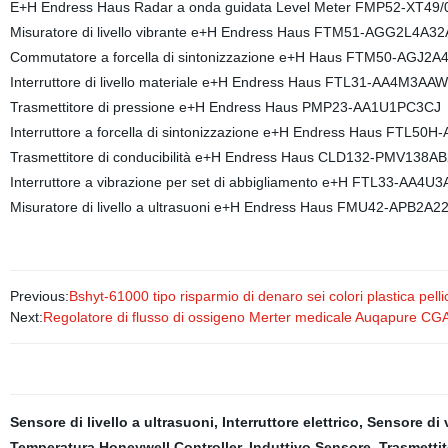
E+H Endress Haus Radar a onda guidata Level Meter FMP52-XT49/
Misuratore di livello vibrante e+H Endress Haus FTM51-AGG2L4A
Commutatore a forcella di sintonizzazione e+H Haus FTM50-AGJ2
Interruttore di livello materiale e+H Endress Haus FTL31-AA4M3AA
Trasmettitore di pressione e+H Endress Haus PMP23-AA1U1PC3CJ
Interruttore a forcella di sintonizzazione e+H Endress Haus FTL5
Trasmettitore di conducibilità e+H Endress Haus CLD132-PMV138AB
Interruttore a vibrazione per set di abbigliamento e+H FTL33-AA
Misuratore di livello a ultrasuoni e+H Endress Haus FMU42-APB2A2
Previous:
Bshyt-61000 tipo risparmio di denaro sei colori plastica pell
Next:
Regolatore di flusso di ossigeno Merter medicale Auqapure CG
Sensore di livello a ultrasuoni
,
Interruttore elettrico
,
Sensore di 
Temperatura Honeywell Controller
,
Induttivo Sensore
,
Trasmettit