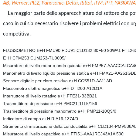
AB, Werner, PILZ, Panasonic, Delta, Rittal, IFM, P+F, YASK
La maggior parte delle apparecchiature del settore che potete 
caso in cui sia necessario risolvere i problemi elettrici con u
competitiva.
FLUSSOMETRO E+H FMU90 FDU91 CLD132 80F50 90WA1 FTL26
E+H CPM253 CUM253-TU0005/
Misuratore di livello radar a onda guidata e+H FMP57-AAACCALC
Manometro di livello liquido pressione statica e+H FMX21-AA251G
Sensore digitale per cloro residuo e+H CCS51D-AA11AD
Flussometro elettromagnetico e+H DTI200-A12D1A
Interruttore di livello rotativo e+H FTE31-B3BB21
Trasmettitore di pressione e+H PMC21-11L5/156
Trasmettitore di pressione manometro e+H PMP11-10Q9/0
Indicatore di campo e+H RIA16-1374/0
Strumento di misurazione della conducibilità e+H CLD134-PMV538A
Misuratore di livello capacitivo e+H FTI51-AAA1RCJ43A1A 500