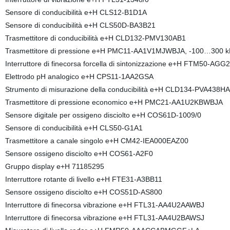
Sensore di conducibilità e+H CLS12-B1D1A
Sensore di conducibilità e+H CLS50D-BA3B21
Trasmettitore di conducibilità e+H CLD132-PMV130AB1
Trasmettitore di pressione e+H PMC11-AA1V1MJWBJA, -100…300 
Interruttore di finecorsa forcella di sintonizzazione e+H FTM50-A
Elettrodo pH analogico e+H CPS11-1AA2GSA
Strumento di misurazione della conducibilità e+H CLD134-PVA438H
Trasmettitore di pressione economico e+H PMC21-AA1U2KBWBJA
Sensore digitale per ossigeno disciolto e+H COS61D-1009/0
Sensore di conducibilità e+H CLS50-G1A1
Trasmettitore a canale singolo e+H CM42-IEA000EAZ00
Sensore ossigeno disciolto e+H COS61-A2F0
Gruppo display e+H 71185295
Interruttore rotante di livello e+H FTE31-A3BB11
Sensore ossigeno disciolto e+H COS51D-AS800
Interruttore di finecorsa vibrazione e+H FTL31-AA4U2AAWBJ
Interruttore di finecorsa vibrazione e+H FTL31-AA4U2BAWSJ