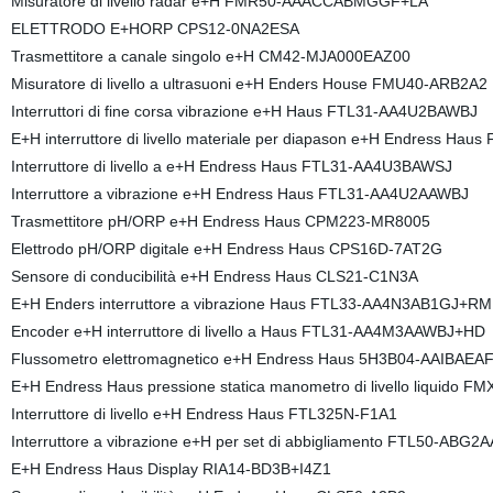
Misuratore di livello radar e+H FMR50-AAACCABMGGF+LA
ELETTRODO E+HORP CPS12-0NA2ESA
Trasmettitore a canale singolo e+H CM42-MJA000EAZ00
Misuratore di livello a ultrasuoni e+H Enders House FMU40-ARB2A2
Interruttori di fine corsa vibrazione e+H Haus FTL31-AA4U2BAWBJ
E+H interruttore di livello materiale per diapason e+H Endress H
Interruttore di livello a e+H Endress Haus FTL31-AA4U3BAWSJ
Interruttore a vibrazione e+H Endress Haus FTL31-AA4U2AAWBJ
Trasmettitore pH/ORP e+H Endress Haus CPM223-MR8005
Elettrodo pH/ORP digitale e+H Endress Haus CPS16D-7AT2G
Sensore di conducibilità e+H Endress Haus CLS21-C1N3A
E+H Enders interruttore a vibrazione Haus FTL33-AA4N3AB1GJ+RM
Encoder e+H interruttore di livello a Haus FTL31-AA4M3AAWBJ+HD
Flussometro elettromagnetico e+H Endress Haus 5H3B04-AAIBA
E+H Endress Haus pressione statica manometro di livello liquid
Interruttore di livello e+H Endress Haus FTL325N-F1A1
Interruttore a vibrazione e+H per set di abbigliamento FTL50-ABG2
E+H Endress Haus Display RIA14-BD3B+I4Z1