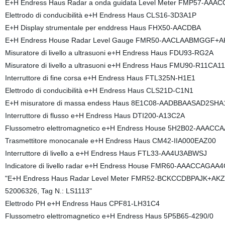
E+H Endress Haus Radar a onda guidata Level Meter FMP57-A
Elettrodo di conducibilità e+H Endress Haus CLS16-3D3A1P
E+H Display strumentale per enddress Haus FHX50-AACDBA
E+H Endress House Radar Level Gauge FMR50-AACLAABMGGF+A
Misuratore di livello a ultrasuoni e+H Endress Haus FDU93-RG2A
Misuratore di livello a ultrasuoni e+H Endress Haus FMU90-R11CA
Interruttore di fine corsa e+H Endress Haus FTL325N-H1E1
Elettrodo di conducibilità e+H Endress Haus CLS21D-C1N1
E+H misuratore di massa endess Haus 8E1C08-AADBBAASAD2SH
Interruttore di flusso e+H Endress Haus DTI200-A13C2A
Flussometro elettromagnetico e+H Endress House 5H2B02-AAAC
Trasmettitore monocanale e+H Endress Haus CM42-IIA000EAZ00
Interruttore di livello a e+H Endress Haus FTL33-AA4U3ABWSJ
Indicatore di livello radar e+H Endress House FMR60-AAACCAGA
"E+H Endress Haus Radar Level Meter FMR52-BCKCCDBPAJK+AK
52006326, Tag N.: LS1113"
Elettrodo PH e+H Endress Haus CPF81-LH31C4
Flussometro elettromagnetico e+H Endress Haus 5P5B65-4290/0