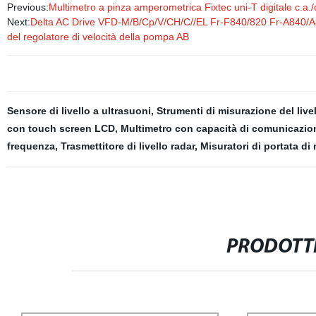
Previous:
Multimetro a pinza amperometrica Fixtec uni-T digitale c.a./
Next:
Delta AC Drive VFD-M/B/Cp/V/CH/C//EL Fr-F840/820 Fr-A840/A82
del regolatore di velocità della pompa AB
Sensore di livello a ultrasuoni
,
Strumenti di misurazione del live
con touch screen LCD
,
Multimetro con capacità di comunicazio
frequenza
,
Trasmettitore di livello radar
,
Misuratori di portata di
PRODOTTI