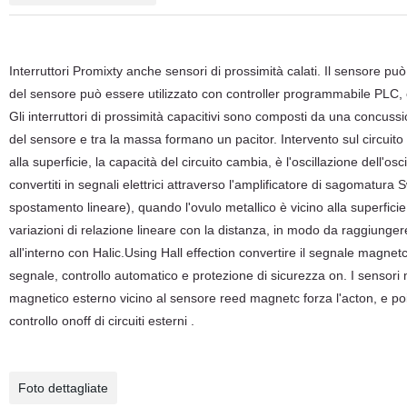
Interruttori Promixty
anche
sensori di prossimità calati
.
Il sensore
può
del sensore
può
essere utilizzato
con
controller programmabile PLC
,
Gli interruttori di prossimità capacitivi
sono composti
da
una concussi
del sensore
e
tra
la massa
formano
un
pacitor
.
Intervento sul circuito
alla
superficie
, la capacità del circuito cambia
, è
l'
oscillazione
dell'
osci
convertiti
in
segnali elettrici
attraverso
l'amplificatore di sagomatura
S
spostamento lineare
)
, quando
l'
ovulo metallico
è vicino
alla
superficie
variazioni di relazione lineare
con
la
distanza
, in modo
da raggiunger
all'interno
con
Halic
.
Using
Hall
effection
convertire
il
segnale magnet
segnale
,
controllo automatico
e
protezione di sicurezza
on
.
I sensori
magnetico esterno
vicino
al
sensore reed magnetc
forza
l'
acton
, e
po
controllo onoff
di
circuiti esterni
.
Foto dettagliate