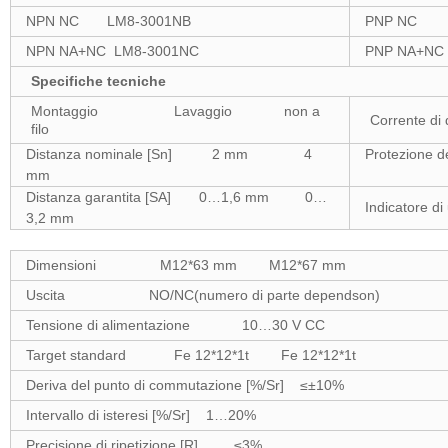
NPN NC LM8-3001NB
PNP NC L
NPN NA+NC LM8-3001NC
PNP NA+NC
Specifiche tecniche
Montaggio Lavaggio non a
Corrente d
filo
Distanza nominale [Sn] 2 mm 4
Protezione d
mm
invers
Distanza garantita [SA] 0…1,6 mm 0…
Indicatore 
3,2 mm
Dimensioni M12*63 mm M12*67 mm
Uscita NO/NC(numero di parte dependson)
Tensione di alimentazione 10…30 V CC
Target standard Fe 12*12*1t Fe 12*12*1t
Deriva del punto di commutazione [%/Sr] ≤±10%
Intervallo di isteresi [%/Sr] 1…20%
Precisione di ripetizione [R] ≤3%