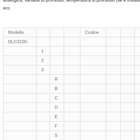
analogica, variabili di processo, temperatura di processo (se è installa
ecc.
Modello
Codice
DLC3100-
1
2
3
R
B
C
D
E
F
S