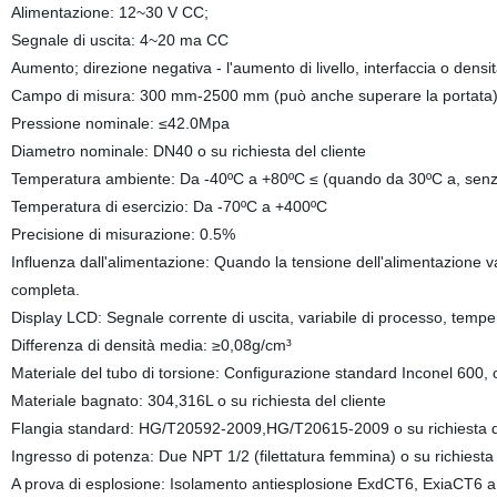
Alimentazione: 12~30 V CC;
Segnale di uscita: 4~20 ma CC
Aumento; direzione negativa
-
l'aumento di livello, interfaccia o densit
Campo di misura: 300 mm-2500 mm (può anche superare la portata
Pressione nominale: ≤42.0Mpa
Diametro nominale: DN40 o
su richiesta del cliente
Temperatura ambiente:
Da -
40ºC a +80ºC ≤ (quando da
30ºC a, senz
Temperatura di esercizio:
Da -
70ºC a +400ºC
Precisione di misurazione: 0.5%
Influenza dall'alimentazione: Quando la tensione
dell'alimentazione
va
completa.
Display LCD: Segnale corrente di uscita, variabile di processo, temp
Differenza di densità media: ≥0,08g/cm³
Materiale del tubo di torsione:
Configurazione standard
Inconel
600, 
Materiale bagnato: 304,316L o
su richiesta del cliente
Flangia standard: HG/T20592-2009,HG/T20615-2009 o su
richiesta d
Ingresso di potenza: Due NPT 1/2 (filettatura femmina) o su
richiesta 
A prova di esplosione:
Isolamento antiesplosione
ExdCT6, ExiaCT6 a s