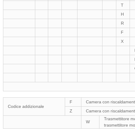
T
H
R
F
X
F
Camera con riscaldament
Codice addizionale
Z
Camera con riscaldamento,
Trasmettitore mo
W
trasmettitore mo