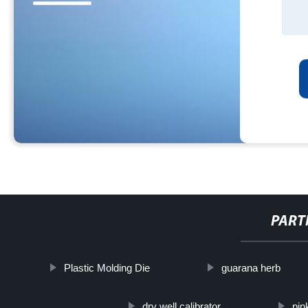
PART
Plastic Molding Die
guarana herb
dry well calibrator
pin