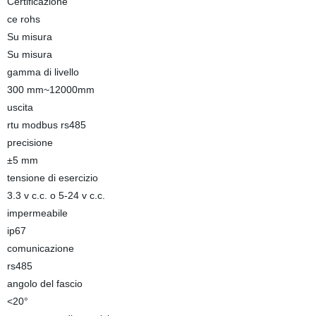
Certificazione
ce rohs
Su misura
Su misura
gamma di livello
300 mm~12000mm
uscita
rtu modbus rs485
precisione
±5 mm
tensione di esercizio
3.3 v c.c. o 5-24 v c.c.
impermeabile
ip67
comunicazione
rs485
angolo del fascio
<20°