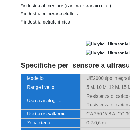
*industria alimentare (cantina, Granaio ecc.)
* industria mineraria elettrica
* industria petrolchimica
Specifiche per
sensore a ultrasu
Modello
UE2000 tipo integrati
Range livello
5 M, 10 M, 12 M, 15 
Resistenza di carico 
Uscita analogica
Resistenza di carico 
Uscita relè/allarme
CA 250 V/ 8 A; CC 30
Zona cieca
0.2-0,6 m.