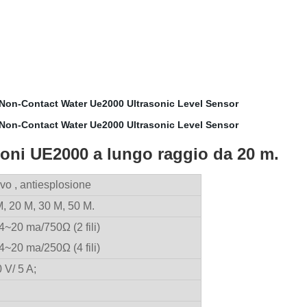
oni UE2000 a lungo raggio da 20 m.
vo , antiesplosione
M, 20 M, 30 M, 50 M.
4~20 ma/750Ω (2 fili)
4~20 ma/250Ω (4 fili)
 V/ 5 A;