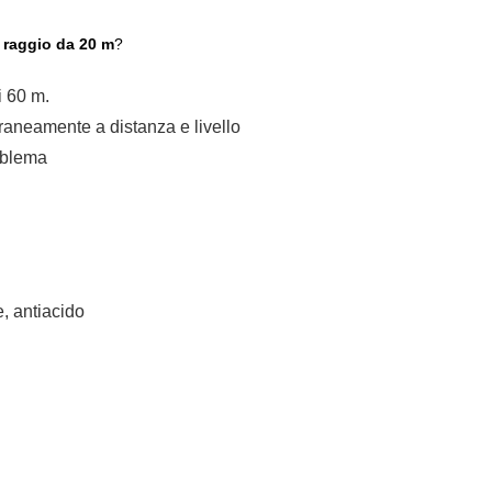
o raggio da 20 m
?
 60 m.
aneamente a distanza e livello
oblema
, antiacido