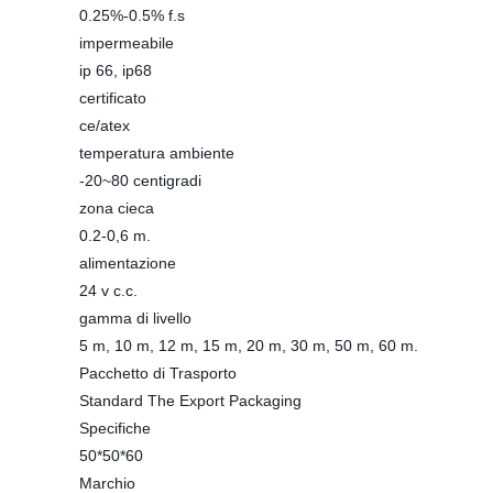
0.25%-0.5% f.s
impermeabile
ip 66, ip68
certificato
ce/atex
temperatura ambiente
-20~80 centigradi
zona cieca
0.2-0,6 m.
alimentazione
24 v c.c.
gamma di livello
5 m, 10 m, 12 m, 15 m, 20 m, 30 m, 50 m, 60 m.
Pacchetto di Trasporto
Standard The Export Packaging
Specifiche
50*50*60
Marchio