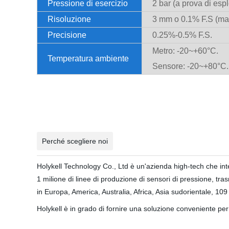
Pressione di esercizio
2 bar (a prova di esp
Risoluzione
3 mm o 0.1% F.S (ma
Precisione
0.25%-0.5% F.S.
Metro: -20~+60°C.
Temperatura ambiente
Sensore: -20~+80°C.
trasduttore ulraonc per gas
Perché scegliere noi
Holykell Technology Co., Ltd è un'azienda high-tech che i
1 milione di linee di produzione di sensori di pressione, trasm
in Europa, America, Australia, Africa, Asia sudorientale, 10
Holykell è in grado di fornire una soluzione conveniente per 