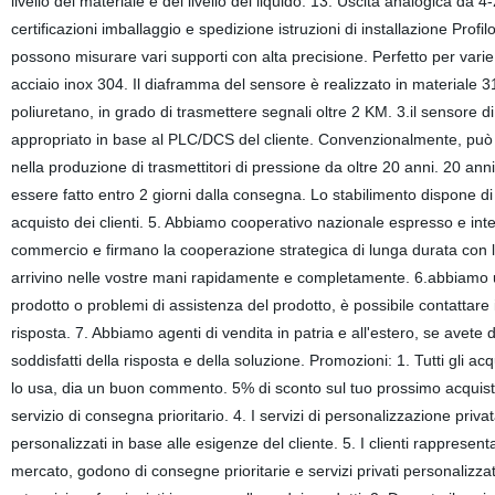
livello del materiale e del livello del liquido. 13. Uscita analogica da
certificazioni imballaggio e spedizione istruzioni di installazione Profil
possono misurare vari supporti con alta precisione. Perfetto per varie
acciaio inox 304. Il diaframma del sensore è realizzato in materiale 
poliuretano, in grado di trasmettere segnali oltre 2 KM. 3.il sensore 
appropriato in base al PLC/DCS del cliente. Convenzionalmente, può eme
nella produzione di trasmettitori di pressione da oltre 20 anni. 20 ann
essere fatto entro 2 giorni dalla consegna. Lo stabilimento dispone di
acquisto dei clienti. 5. Abbiamo cooperativo nazionale espresso e int
commercio e firmano la cooperazione strategica di lunga durata con l
arrivino nelle vostre mani rapidamente e completamente. 6.abbiamo un
prodotto o problemi di assistenza del prodotto, è possibile contattare i
risposta. 7. Abbiamo agenti di vendita in patria e all'estero, se avete 
soddisfatti della risposta e della soluzione. Promozioni: 1. Tutti gli 
lo usa, dia un buon commento. 5% di sconto sul tuo prossimo acquisto
servizio di consegna prioritario. 4. I servizi di personalizzazione privat
personalizzati in base alle esigenze del cliente. 5. I clienti rappresent
mercato, godono di consegne prioritarie e servizi privati personalizzati.