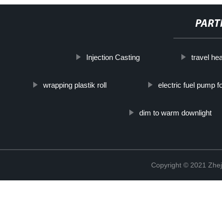
PART
Injection Casting
travel he
wrapping plastik roll
electric fuel pump fo
dim to warm downlight
Copyright © 2021 Zhej