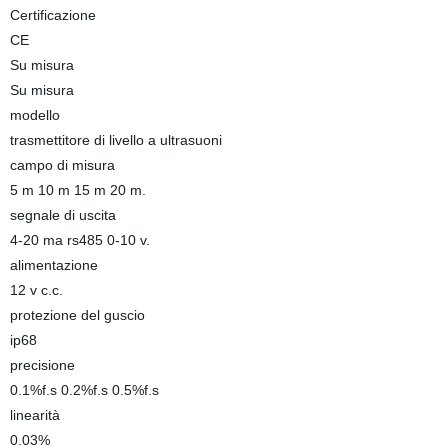
Certificazione
CE
Su misura
Su misura
modello
trasmettitore di livello a ultrasuoni
campo di misura
5 m 10 m 15 m 20 m.
segnale di uscita
4-20 ma rs485 0-10 v.
alimentazione
12 v c.c.
protezione del guscio
ip68
precisione
0.1%f.s 0.2%f.s 0.5%f.s
linearità
0.03%