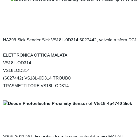
HA299 Sick Sender Sick VS18L-0D314 6027442, valvola a sfera DC
ELETTRONICA OTTICA MALATA
VS18L-OD314
VS18LOD314
(6027442) VS18L-0D314 TROUBO
TRASMETTITORE VS18L-OD314
S30B-2011DA | dispositivi di protezione optoelettronici MALATI