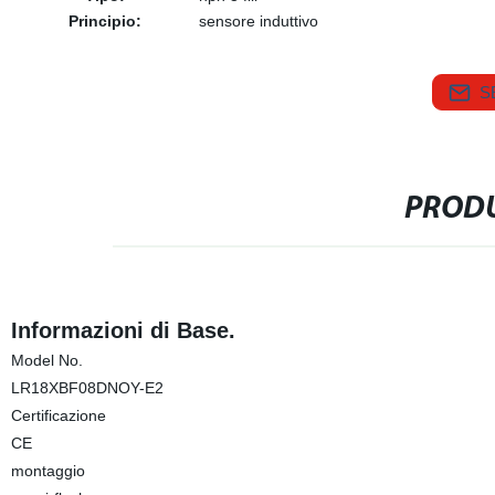
Principio:
sensore induttivo
S
PRODU
Informazioni di Base.
Model No.
LR18XBF08DNOY-E2
Certificazione
CE
montaggio