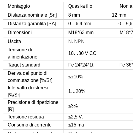
Montaggio
Quasi-a filo Non a f
Distanza nominale [Sn]
8 mm 12 mm
Distanza garantita [SA]
0…6,4 mm 0…9,6 
Dimensioni
M18*63 mm M18*75
Uscita
N. NPN
Tensione di
10…30 V CC
alimentazione
Target standard
Fe 24*24*1t Fe 36*3
Deriva del punto di
≤±10%
commutazione [%/Sr]
Intervallo di isteresi
1…20%
[%/Sr]
Precisione di ripetizione
≤3%
[R]
Tensione residua
≤2,5 V.
Consumo di corrente
≤15 ma