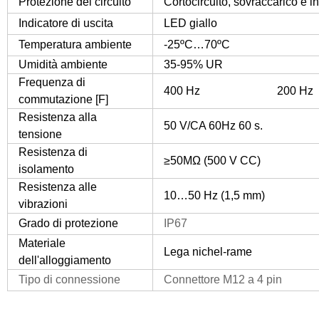
Protezione del circuito
Cortocircuito, sovraccarico e in
Indicatore di uscita
LED giallo
Temperatura ambiente
-25ºC…70ºC
Umidità ambiente
35-95% UR
Frequenza di
400 Hz 200 Hz
commutazione [F]
Resistenza alla
50 V/CA 60Hz 60 s.
tensione
Resistenza di
≥50MΩ (500 V CC)
isolamento
Resistenza alle
10…50 Hz (1,5 mm)
vibrazioni
Grado di protezione
IP67
Materiale
Lega nichel-rame
dell'alloggiamento
Tipo di connessione
Connettore M12 a 4 pin