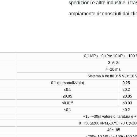
spedizioni e altre industrie, i t
ampiamente riconosciuti dai clie
-0,1 MPa…0 kPa
~
10 kPa…100 
G
,
A
,
S
4
~
20 ma
Sistema a tre fili 0~5 V(0~10 
0.1
(
personalizzato
)
0.25
≤0.1
≤0.2
≤0.05
≤0.05
≤0.015
≤0.03
≤0.1
≤0.2
+15
~
+30
(
il valore di taratura è 
0
~
+50
(
≤200 kPa
),
-10ºC
~
70ºC
(>
20
-40
~
+85
≤200
(<
10 MPa
);
≤150
(
≥100 M