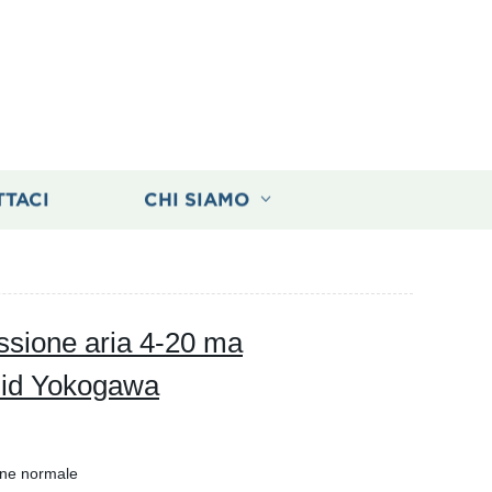
TTACI
CHI SIAMO
essione aria 4-20 ma
uid Yokogawa
one normale