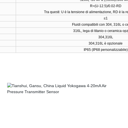
R=
(
U-12.5
)
/0.02-RD
Tra questi: U è la tensione di alimentazione, RD è la r
≤1
Fluidi compatibili con 304, 316L o 
316L
,
lega di titanio o ceramica op
304,316L
304,316L
è opzionale
IP65
(
IP68 personalizzabile
)