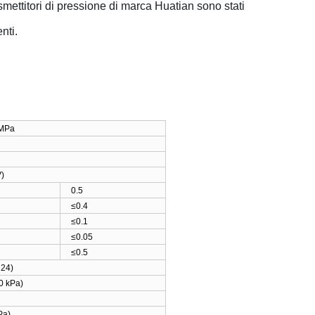
rasmettitori di pressione di marca Huatian sono stati
nti.
MPa
V)
0.5
≤0.4
≤0.1
≤0.05
≤0.5
+ 24
)
0 kPa
)
Pa
)