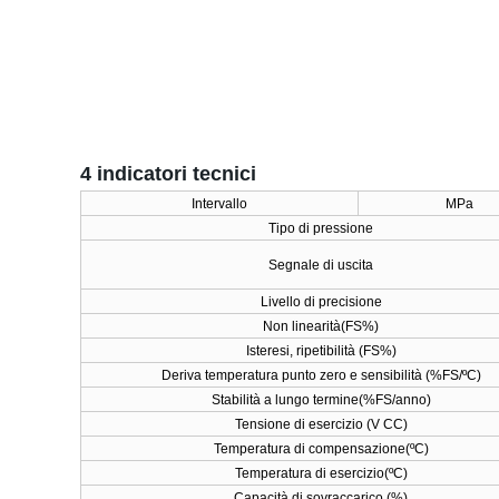
4 indicatori tecnici
Intervallo
MPa
Tipo di pressione
Segnale di uscita
Livello di precisione
Non linearità
(
FS%
)
Isteresi
,
ripetibilità
(
FS%
)
Deriva temperatura punto zero e sensibilità
(
%FS/
ºC
)
Stabilità a lungo termine(%FS/anno)
Tensione di esercizio
(
V CC
)
Temperatura di compensazione
(
ºC)
Temperatura di esercizio
(
ºC)
Capacità di sovraccarico
(
%
)