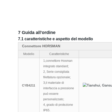
7 Guida all'ordine
7.1 caratteristiche e aspetto del modello
Connettore HORSMAN
Modello
Caratteristiche
1
,
connettore Hosman
integrato standard
;
2
,
Serie consigliata
filettatura opzionale
;
3
,
il materiale di
CYB4211
interfaccia a pressione
può essere
personalizzato
;
4
,
grado di protezione
IP65.