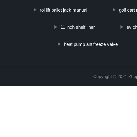
rol lift pallet jack manual
golf cart
11 inch shelf liner
ev ch
heat pump antifreeze valve
Copyright © 2021 Zhej