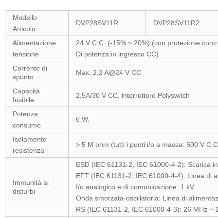
Modello
DVP28SV11R
DVP28SV11R2
Articolo
Alimentazione
24 V C.C. (-15% ~ 20%) (con protezione contro
tensione
Di potenza in ingresso CC)
Corrente di
Max. 2,2 A@24 V CC
spunto
Capacità
2,5A/30 V CC, interruttore Polyswitch
fusibile
Potenza
6 W.
consumo
Isolamento
> 5 M ohm (tutti i punti i/o a massa: 500 V C.C
resistenza
ESD (IEC 61131-2, IEC 61000-4-2): Scarica in
EFT (IEC 61131-2, IEC 61000-4-4): Linea di ali
Immunità ai
I/o analogico e di comunicazione: 1 kV
disturbi
Onda smorzata-oscillatoria: Linea di alimentazi
RS (IEC 61131-2, IEC 61000-4-3): 26 MHz ~ 