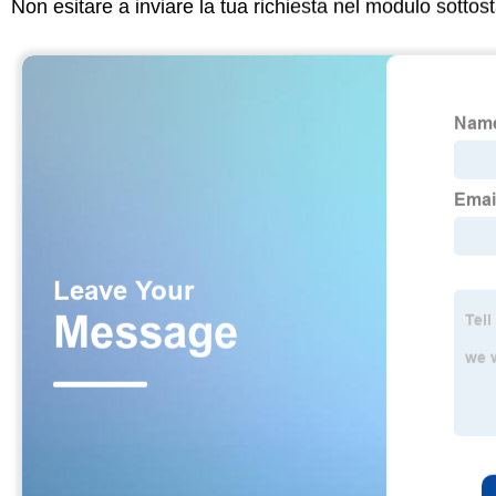
Non esitare a inviare la tua richiesta nel modulo sotto