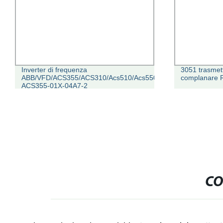
Inverter di frequenza
3051 trasmett
ABB/VFD/ACS355/ACS310/Acs510/Acs550/Acs580/Acs55/ACS1
complanare 
ACS355-01X-04A7-2
CO