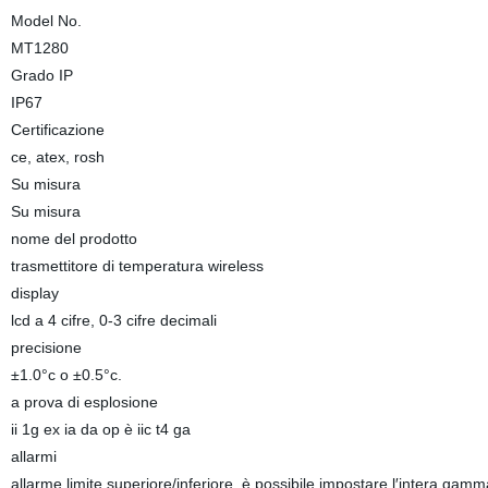
Model No.
MT1280
Grado IP
IP67
Certificazione
ce, atex, rosh
Su misura
Su misura
nome del prodotto
trasmettitore di temperatura wireless
display
lcd a 4 cifre, 0-3 cifre decimali
precisione
±1.0°c o ±0.5°c.
a prova di esplosione
ii 1g ex ia da op è iic t4 ga
allarmi
allarme limite superiore/inferiore, è possibile impostare l′intera gamm