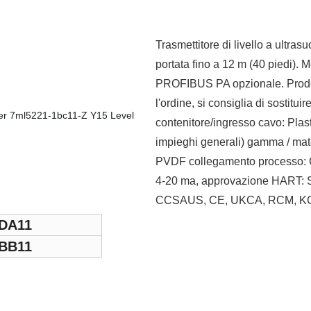
Trasmettitore di livello a ultr
portata fino a 12 m (40 piedi). Mo
PROFIBUS PA opzionale. Prodott
l'ordine, si consiglia di sost
contenitore/ingresso cavo: Plas
impieghi generali) gamma / mater
PVDF collegamento processo: G
4-20 ma, approvazione HART: Se
CCSAUS, CE, UKCA, RCM, K
DA11
BB11