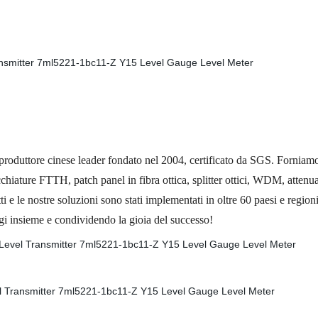
tore cinese leader fondato nel 2004, certificato da SGS. Forniamo cavi
ecchiature FTTH, patch panel in fibra ottica, splitter ottici, WDM, attenua
tti e le nostre soluzioni sono stati implementati in oltre 60 paesi e regi
ggi insieme e condividendo la gioia del successo!