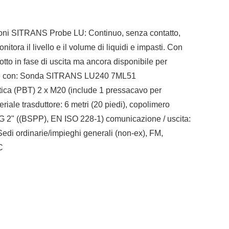
asuoni SITRANS Probe LU: Continuo, senza contatto,
nitora il livello e il volume di liquidi e impasti. Con
o in fase di uscita ma ancora disponibile per
ituire con: Sonda SITRANS LU240 7ML51
tica (PBT) 2 x M20 (include 1 pressacavo per
iale trasduttore: 6 metri (20 piedi), copolimero
 2" ((BSPP), EN ISO 228-1) comunicazione / uscita:
di ordinarie/impieghi generali (non-ex), FM,
C