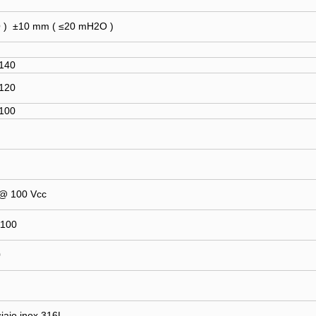
 ) ±10 mm (
≤
20 mH2O )
140
120
100
@ 100 Vcc
1100
0
ciaio inox 316L