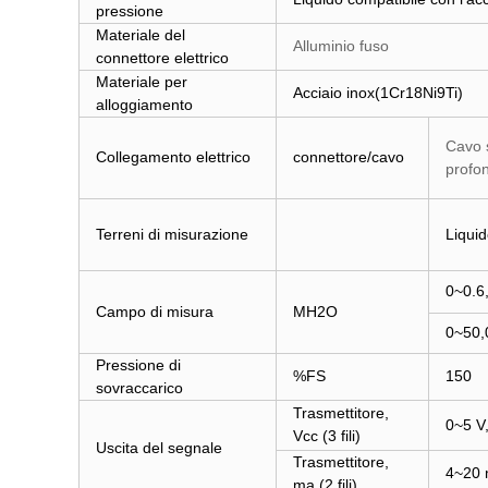
pressione
Materiale del
Alluminio fuso
connettore elettrico
Materiale per
Acciaio inox
(1Cr18Ni9Ti)
alloggiamento
Cavo 
Collegamento elettrico
connettore/cavo
profon
Terreni di misurazione
Liquid
0~0.6
Campo di misura
MH2O
0~50,
Pressione di
%FS
150
sovraccarico
Trasmettitore,
0~5 V
Vcc (3 fili)
Uscita del segnale
Trasmettitore,
4~20
ma (2 fili)