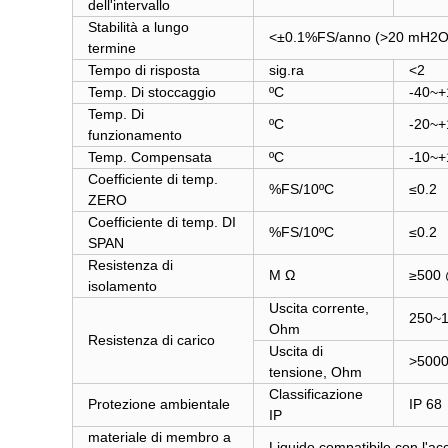
dell'intervallo
Stabilità a lungo
<±0.1%FS/anno (
>20 mH2O
termine
Tempo di risposta
sig.ra
<2
Temp. Di stoccaggio
ºC
-40~+
Temp. Di
ºC
-20~+
funzionamento
Temp. Compensata
ºC
-10~+
Coefficiente di temp.
%FS/10ºC
≤
0.2
ZERO
Coefficiente di temp. DI
%FS/10ºC
≤
0.2
SPAN
Resistenza di
M Ω
≥
500 
isolamento
Uscita corrente,
250~
Ohm
Resistenza di carico
Uscita di
>500
tensione, Ohm
Classificazione
Protezione ambientale
IP 68
IP
materiale di membro a
Liquido compatibile con l'ac