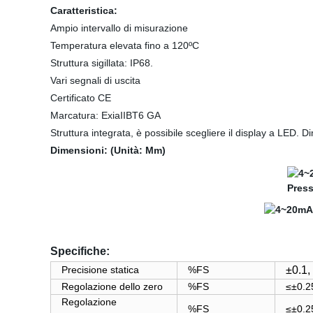
Caratteristica:
Ampio intervallo di misurazione
Temperatura elevata fino a 120ºC
Struttura sigillata: IP68.
Vari segnali di uscita
Certificato CE
Marcatura: ExiaIIBT6 GA
Struttura integrata, è possibile scegliere il display a LED. 
Dimensioni: (Unità: Mm)
Specifiche:
Precisione statica
%FS
±0.1,
Regolazione dello zero
%FS
≤
±0.2
Regolazione
%FS
≤
±0.2