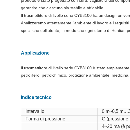
prodotto è stato progettato con cura, vagliatura dei compone
garantire che ciascuno sia stabile e affidabile.
Il trasmettitore di livello serie CYB3100 ha un design univer
Analizzeremo attentamente l'ambiente di lavoro e i requisiti
specifiche dell'utente, in modo che ogni utente di Huatian po
Applicazione
Il trasmettitore di livello serie CYB3100 è stato ampiamente ut
petrolifero, petrolchimico, protezione ambientale, medicina, ac
Indice tecnico
Intervallo
0 m
~
0,5 m
…
Forma di pressione
G (pressione 
4~20 ma (è po