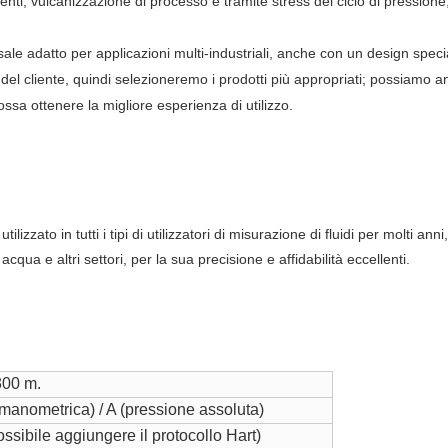
nti, vulcanizzazione di processo e tramite stress del ciclo di pressione
sale adatto per applicazioni multi-industriali, anche con un design specia
 del cliente, quindi selezioneremo i prodotti più appropriati; possiamo a
ssa ottenere la migliore esperienza di utilizzo.
ilizzato in tutti i tipi di utilizzatori di misurazione di fluidi per molti 
qua e altri settori, per la sua precisione e affidabilità eccellenti.
300 m.
manometrica) / A (pressione assoluta)
ssibile aggiungere il protocollo Hart)