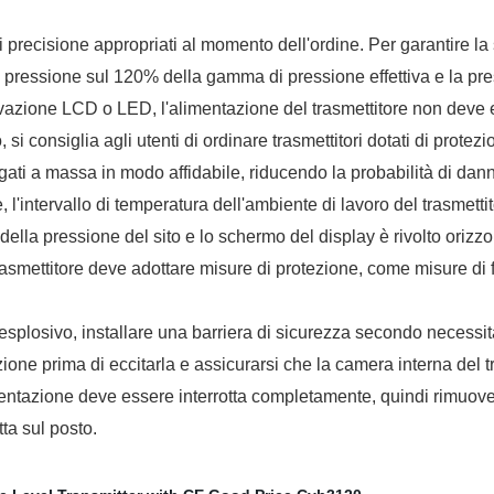
di precisione appropriati al momento dell'ordine. Per garantire la s
di pressione sul 120% della gamma di pressione effettiva e la 
erivazione LCD o LED, l'alimentazione del trasmettitore non deve 
si consiglia agli utenti di ordinare trasmettitori dotati di protezi
egati a massa in modo affidabile, riducendo la probabilità di danni
 l'intervallo di temperatura dell'ambiente di lavoro del trasmettit
ia della pressione del sito e lo schermo del display è rivolto oriz
trasmettitore deve adottare misure di protezione, come misure di fi
esplosivo, installare una barriera di sicurezza secondo necessit
azione prima di eccitarla e assicurarsi che la camera interna del t
limentazione deve essere interrotta completamente, quindi rimuover
tta sul posto.