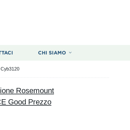
TTACI
CHI SIAMO
o Cyb3120
essione Rosemount
 CE Good Prezzo