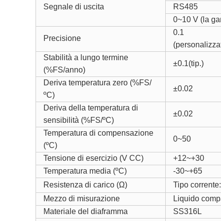
Segnale di uscita
RS485
0~10 V (la g
0.1
Precisione
(personalizza
Stabilità a lungo termine
±0.1(tip.)
(%FS/anno)
Deriva temperatura zero (%FS/
±0.02
ºC
)
Deriva della temperatura di
±0.02
sensibilità (%FS/
ºC
)
Temperatura di compensazione
0~50
(
ºC)
Tensione di esercizio (V CC)
+12
~
+30
Temperatura media (
ºC)
-30
~
+65
Resistenza di carico (Ω)
Tipo corrente
Mezzo di misurazione
Liquido comp
Materiale del diaframma
SS316L