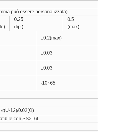
amma può essere personalizzata)
0.25
0.5
to)
(tip.)
(max)
±0.2(max)
±0.03
±0.03
-10~65
: ≤(U-12)/0.02(Ω)
atibile con SS316L