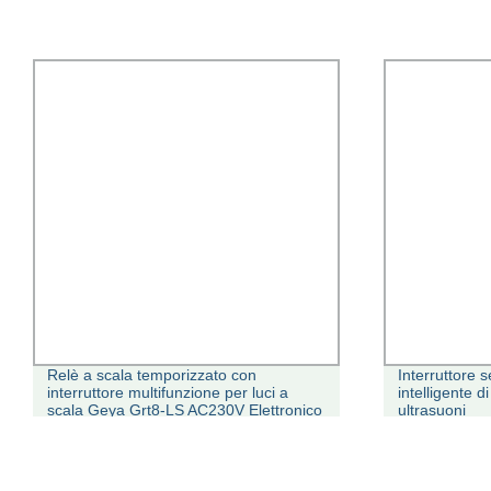
Relè a scala temporizzato con
Interruttore s
interruttore multifunzione per luci a
intelligente d
scala Geya Grt8-LS AC230V Elettronico
ultrasuoni
1 spst 16A