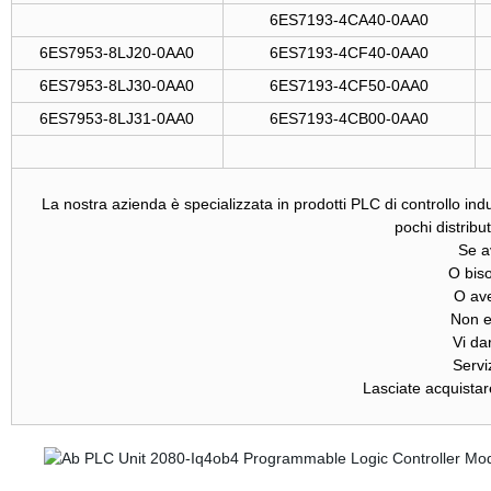
6ES7193-4CA40-0AA0
6ES7953-8LJ20-0AA0
6ES7193-4CF40-0AA0
6ES7953-8LJ30-0AA0
6ES7193-4CF50-0AA0
6ES7953-8LJ31-0AA0
6ES7193-4CB00-0AA0
La nostra azienda è specializzata in prodotti PLC di controllo indu
pochi distribut
Se a
O biso
O av
Non es
Vi da
Servi
Lasciate acquistare