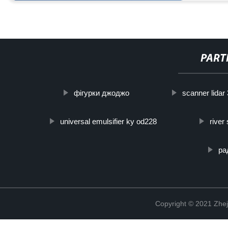
PART
фігурки джоджо
scanner lidar
universal emulsifier ky od228
river
ра
Copyright © 2021 Zhej