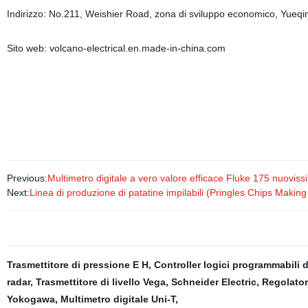
Indirizzo: No.211, Weishier Road, zona di sviluppo economico, Yueqi
Sito web: volcano-electrical.en.made-in-china.com
Previous:
Multimetro digitale a vero valore efficace Fluke 175 nuoviss
Next:
Linea di produzione di patatine impilabili (Pringles Chips Makin
Trasmettitore di pressione E H
,
Controller logici programmabili di
radar
,
Trasmettitore di livello Vega
,
Schneider Electric
,
Regolatore
Yokogawa
,
Multimetro digitale Uni-T
,