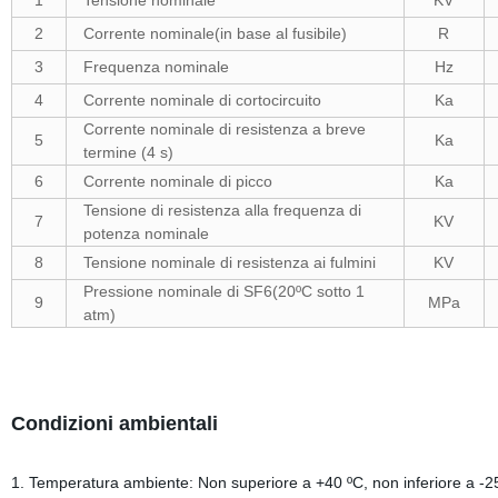
1
Tensione nominale
KV
2
Corrente nominale(in base al fusibile)
R
3
Frequenza nominale
Hz
4
Corrente nominale di cortocircuito
Ka
Corrente nominale di resistenza a breve
5
Ka
termine (4 s)
6
Corrente nominale di picco
Ka
Tensione di resistenza alla frequenza di
7
KV
potenza nominale
8
Tensione nominale di resistenza ai fulmini
KV
Pressione nominale di SF6(20ºC sotto 1
9
MPa
atm)
Condizioni ambientali
1. Temperatura ambiente: Non superiore a +40 ºC, non inferiore a -25 