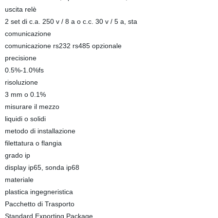
uscita relè
2 set di c.a. 250 v / 8 a o c.c. 30 v / 5 a, sta
comunicazione
comunicazione rs232 rs485 opzionale
precisione
0.5%-1.0%fs
risoluzione
3 mm o 0.1%
misurare il mezzo
liquidi o solidi
metodo di installazione
filettatura o flangia
grado ip
display ip65, sonda ip68
materiale
plastica ingegneristica
Pacchetto di Trasporto
Standard Exporting Package