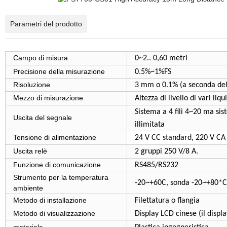
Parametri del prodotto
Campo di misura
0~2.. 0,60 metri
Precisione della misurazione
0.5%~1%FS
Risoluzione
3 mm o 0.1% (a seconda de
Mezzo di misurazione
Altezza di livello di vari liqu
Sistema a 4 fili 4~20 ma si
Uscita del segnale
illimitata
Tensione di alimentazione
24 V CC standard, 220 V CA
Uscita relè
2 gruppi 250 V/8 A.
Funzione di comunicazione
RS485/RS232
Strumento per la temperatura
-20~+60C, sonda -20~+80
ambiente
Metodo di installazione
Filettatura o flangia
Metodo di visualizzazione
Display LCD cinese (il displ