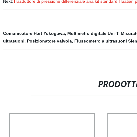
Next:
Trasduttore di pressione differenziale aria kit standard Huatian
Comunicatore Hart Yokogawa
,
Multimetro digitale Uni-T
,
Misurat
ultrasuoni
,
Posizionatore valvola
,
Flussometro a ultrasuoni Sie
PRODOTTI