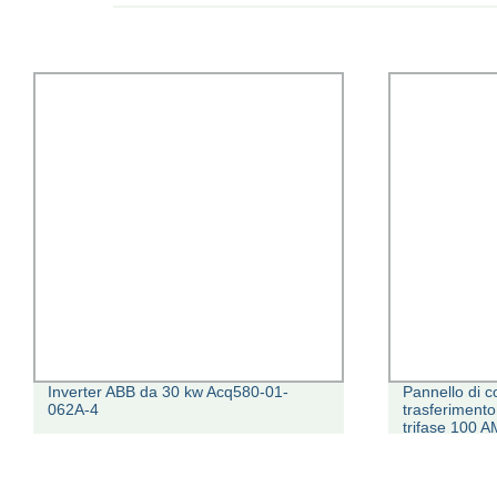
Inverter ABB da 30 kw Acq580-01-
Pannello di 
062A-4
trasferimento
trifase 100 
Dse334 Dse3
Controller e. 