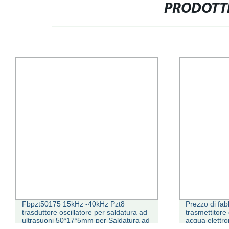
PRODOTTI
Fbpzt50175 15kHz -40kHz Pzt8
Prezzo di fab
trasduttore oscillatore per saldatura ad
trasmettitore
ultrasuoni 50*17*5mm per Saldatura ad
acqua elettr
ultrasuoni