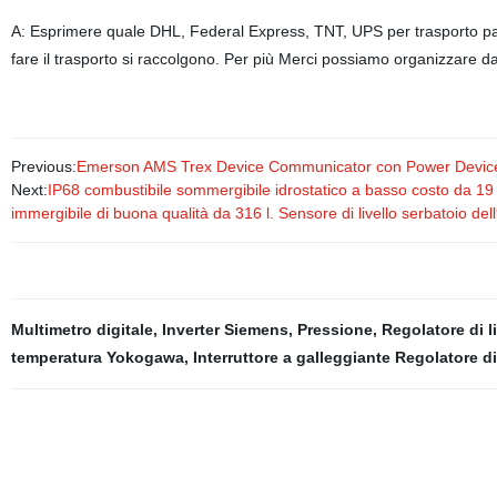
A: Esprimere quale DHL, Federal Express, TNT, UPS per trasporto paga
fare il trasporto si raccolgono. Per più Merci possiamo organizzare d
Previous:
Emerson AMS Trex Device Communicator con Power Device
Next:
IP68 combustibile sommergibile idrostatico a basso costo da 19 m
immergibile di buona qualità da 316 l. Sensore di livello serbatoio del
Multimetro digitale
,
Inverter Siemens
,
Pressione
,
Regolatore di l
temperatura Yokogawa
,
Interruttore a galleggiante Regolatore di