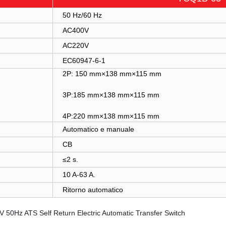
50 Hz/60 Hz
AC400V
AC220V
EC60947-6-1
2P: 150 mm×138 mm×115 mm
3P:185 mm×138 mm×115 mm
4P:220 mm×138 mm×115 mm
Automatico e manuale
CB
≤2 s.
10 A-63 A.
Ritorno automatico