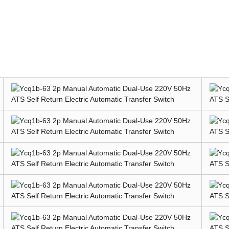
o Interruttore di trasferimento automatico elettricoYCQ1B-63 2P manuale automa
e di trasferimento automatico elettrico ATS a doppio ritorno da 220 V 50 Hz YCQ
e automatico doppio uso 220V 50Hz ATS Interruttore di trasferimento automatico ele