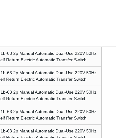
tico doppio uso 220V 50Hz Interruttore di trasferimento automatico
1B-63 2P manuale automatico doppio uso 220V 50Hz ATS autoritorno
ttrico di ritorno automatico