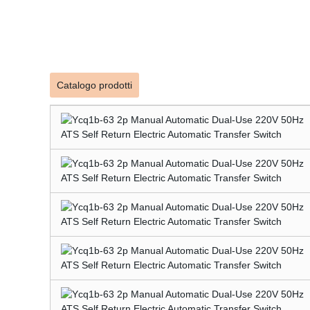
YCQ1B-63 2P manuale automatico doppio uso 220V 50Hz ATS autoritorn
elettrico di ritorno ATS YCQ1B-63 2P automatico manuale Interruttor
elettrico Interruttore di trasferimento automatico YCQ1B-63 2P manual
Catalogo prodotti