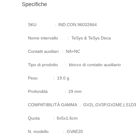
Specifiche
SKU
:
IND.CON.96032664
Nome intervallo
:
TeSys & TeSys Deca
Contatti ausiliari
:
NA+NC
Tipo di prodotto
:
blocco di contatto ausiliario
Peso
:
19.0 g
Profondità
:
29 mm
COMPATIBILITÀ GAMMA
:
GV2L,GV3P,GV2ME,LS1D3
Quota
:
6x5x1,6cm
N. modello
:
GVAE20