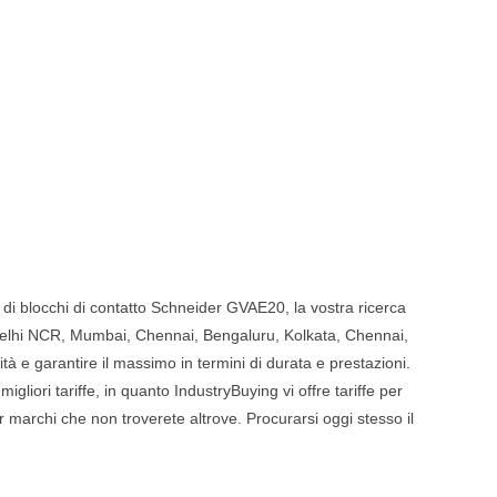
i di blocchi di contatto Schneider GVAE20, la vostra ricerca
me Delhi NCR, Mumbai, Chennai, Bengaluru, Kolkata, Chennai,
à e garantire il massimo in termini di durata e prestazioni.
liori tariffe, in quanto IndustryBuying vi offre tariffe per
er marchi che non troverete altrove. Procurarsi oggi stesso il