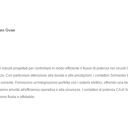
ici robusti progettati per controllare in modo efficiente il flusso di potenza nei circ
a. Con particolare attenzione alla durata e alle prestazioni, i contattori Schneider E
e corrente. Forniscono un'integrazione perfetta con i sistemi elettrici, offrendo una f
 danno priorità all'efficienza operativa e alla sicurezza. I contattori di potenza CA di
one fluida e affidabile.