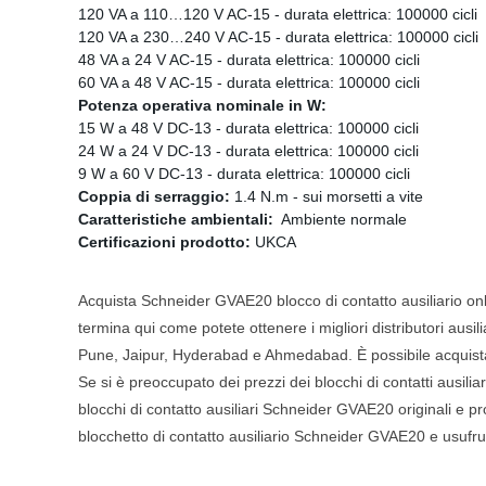
120 VA a 110…120 V AC-15 - durata elettrica: 100000 cicli
120 VA a 230…240 V AC-15 - durata elettrica: 100000 cicli
48 VA a 24 V AC-15 - durata elettrica: 100000 cicli
60 VA a 48 V AC-15 - durata elettrica: 100000 cicli
Potenza operativa nominale in W:
15 W a 48 V DC-13 - durata elettrica: 100000 cicli
24 W a 24 V DC-13 - durata elettrica: 100000 cicli
9 W a 60 V DC-13 - durata elettrica: 100000 cicli
Coppia di serraggio:
1.4 N.m - sui morsetti a vite
Caratteristiche ambientali:
Ambiente normale
Certificazioni prodotto:
UKCA
Acquista Schneider GVAE20 blocco di contatto ausiliario onlin
termina qui come potete ottenere i migliori distributori au
Pune, Jaipur, Hyderabad e Ahmedabad. È possibile acquistare 
Se si è preoccupato dei prezzi dei blocchi di contatti ausilia
blocchi di contatto ausiliari Schneider GVAE20 originali e pro
blocchetto di contatto ausiliario Schneider GVAE20 e usufruir