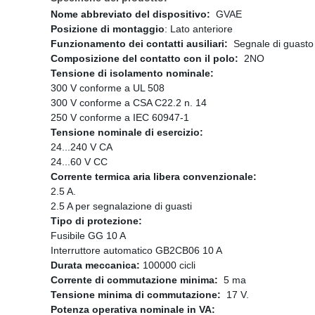
Nome abbreviato del dispositivo:
GVAE
Posizione di montaggio
: Lato anteriore
Funzionamento dei contatti ausiliari:
Segnale di guasto
Composizione del contatto con il polo:
2NO
Tensione di isolamento nominale:
300 V conforme a UL 508
300 V conforme a CSA C22.2 n. 14
250 V conforme a IEC 60947-1
Tensione nominale di esercizio:
24...240 V CA
24...60 V CC
Corrente termica aria libera convenzionale:
2.5 A.
2.5 A per segnalazione di guasti
Tipo di protezione:
Fusibile GG 10 A
Interruttore automatico GB2CB06 10 A
Durata meccanica:
100000 cicli
Corrente di commutazione minima:
5 ma
Tensione minima di commutazione:
17 V.
Potenza operativa nominale in VA: