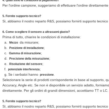
4. Quali sono le condizioni di pagamento?
Per l'ordine campione, suggeriamo di effettuare l'ordine direttament
5. Fornite supporto tecnico?
Sì, abbiamo il nostro reparto R&S, possiamo fornirti supporto tecnico
6. Come scegliere il sensore a ultrasuoni giusto?
Prima di tutto, chiarire le condizioni di installazione:
a.
da misurare;
Mezzo
b.
;
Posizione di installazione
c.
;
Gamma di misurazione
d.
;
Precisione della misurazione
e.
;
Risoluzione del sensore
f.
;
potenziale interferenza
g. Se i serbatoi hanno
.
pressione
Selezionare la serie di prodotti corrispondente in base al supporto, qu
Accuracy, Angle etc. Se non è disponibile un servizio adatto, fornia
direttamente. Per gli ordini di grandi dimensioni, accettiamo TT o LC
5. Fornite supporto tecnico?
Sì, abbiamo il nostro reparto R&S, possiamo fornirti supporto tecnico